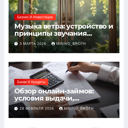
Бизнес И Инвестиции
Музыка ветра: устройство и
принципы звучания
колокольчиков
3 МАРТА 2026
MINING_BROTH
Банки И Кредиты
Обзор онлайн-займов:
условия выдачи,
процентные ставки и
28 ФЕВРАЛЯ 2026
MINING_BROTH
требования к заемщикам