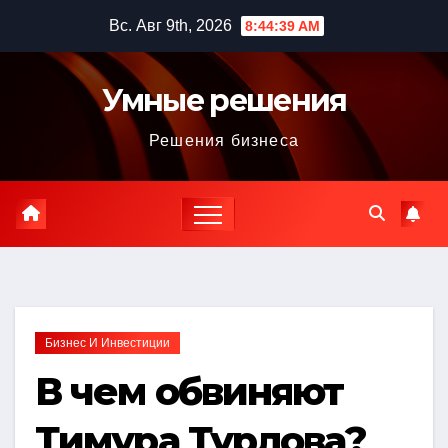
Перейти
Вс. Авг 9th, 2026
8:44:41 AM
к
содержимому
Умные решения
Решения бизнеса
Бизнес И Инвестиции
В чем обвиняют
Тимура Турлова?