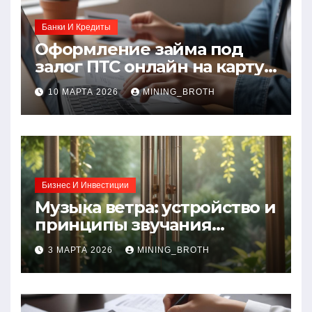
Банки И Кредиты
Оформление займа под
залог ПТС онлайн на карту
без визита в офис: порядок,
10 МАРТА 2026
MINING_BROTH
требования и документы
Бизнес И Инвестиции
Музыка ветра: устройство и
принципы звучания
колокольчиков
3 МАРТА 2026
MINING_BROTH