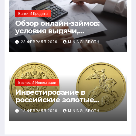
Банки И Кредиты
Обзор онлайн-займов:
условия выдачи,
процентные ставки и
28 ФЕВРАЛЯ 2026
MINING_BROTH
требования к заемщикам
Бизнес И Инвестиции
Инвестирование в
российские золотые
монеты: подробное
18 ФЕВРАЛЯ 2026
MINING_BROTH
руководство