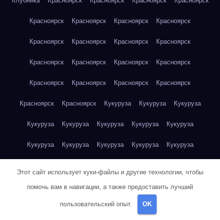
Клубника
Красноярск
Красноярск
Красноярск
Красноярск
Красноярск
Красноярск
Красноярск
Красноярск
Красноярск
Красноярск
Красноярск
Красноярск
Красноярск
Красноярск
Красноярск
Красноярск
Красноярск
Красноярск
Красноярск
Красноярск
Красноярск
Красноярск
Кукуруза
Кукуруза
Кукуруза
Кукуруза
Кукуруза
Кукуруза
Кукуруза
Кукуруза
Кукуруза
Кукуруза
Кукуруза
Кукуруза
Кукуруза
Кукуруза
Куриная грудка
Куриная грудка
Куриная грудка
Этот сайт использует куки-файлы и другие технологии, чтобы
Куриная грудка
Куриная грудка
Куриная грудка
помочь вам в навигации, а также предоставить лучший
пользовательский опыт.
OK
Куриная грудка
Куриная грудка
Куриная грудка