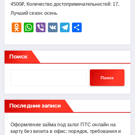
4500₽, Количество достопримечательностей: 17,
Лучший сезон: осень
O
W
Vi
V
T
О
d
h
b
K
el
тп
n
at
er
e
р
o
s
gr
а
Поиск
kl
A
a
в
a
p
m
и
Поиск
ss
p
ть
ni
ki
Последние записи
Оформление займа под залог ПТС онлайн на
карту без визита в офис: порядок, требования и