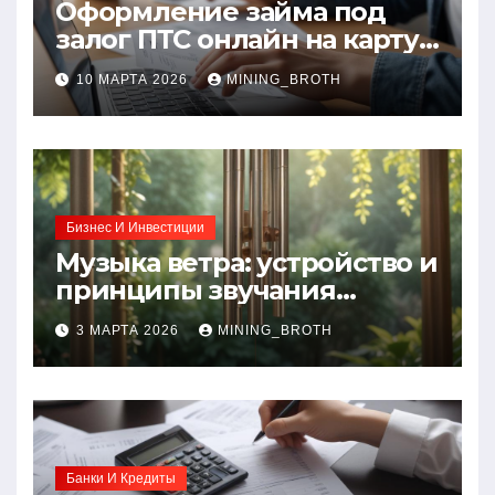
Оформление займа под
залог ПТС онлайн на карту
без визита в офис: порядок,
10 МАРТА 2026
MINING_BROTH
требования и документы
Бизнес И Инвестиции
Музыка ветра: устройство и
принципы звучания
колокольчиков
3 МАРТА 2026
MINING_BROTH
Банки И Кредиты