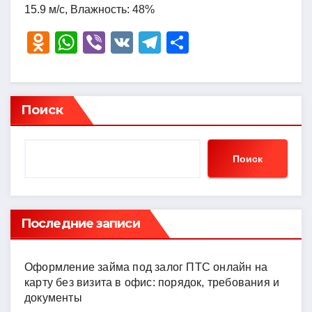
15.9 м/с, Влажность: 48%
O
W
Vi
V
T
О
d
h
b
K
el
тп
n
at
er
e
р
o
s
gr
а
Поиск
kl
A
a
в
a
p
m
и
Поиск
ss
p
ть
ni
ki
Последние записи
Оформление займа под залог ПТС онлайн на
карту без визита в офис: порядок, требования и
документы