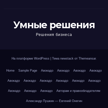
Умные решения
Решения бизнеса
На платформе WordPress
|
Тема newstack от
Themeansar
.
Home
Sample Page
Авокадо
Авокадо
Авокадо
Авокадо
Авокадо
Авокадо
Авокадо
Авокадо
Авокадо
Авокадо
Авокадо
Авокадо
Авокадо
Авторам и правообладателям
Александр Пушкин — Евгений Онегин