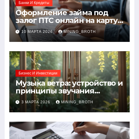
Банки И Кредиты
Оформление займа под
залог ПТС онлайн на карту
без визита в офис: порядок,
10 МАРТА 2026
MINING_BROTH
требования и документы
Бизнес И Инвестиции
Музыка ветра: устройство и
принципы звучания
колокольчиков
3 МАРТА 2026
MINING_BROTH