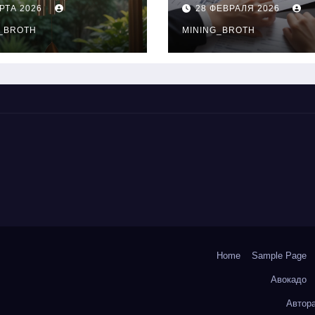
нципы
выдачи,
РТА 2026
28 ФЕВРАЛЯ 2026
чания
процентные
окольчиков
_BROTH
ставки и
MINING_BROTH
требования к
заемщикам
Home
Sample Page
Авокадо
Автор