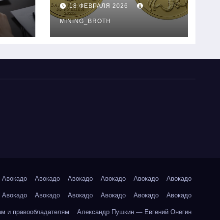
золотые монеты:
18 ФЕВРАЛЯ 2026
подробное
руководство
MINING_BROTH
Авокадо
Авокадо
Авокадо
Авокадо
Авокадо
Авокадо
Авокадо
Авокадо
Авокадо
Авокадо
Авокадо
Авокадо
ам и правообладателям
Александр Пушкин — Евгений Онегин