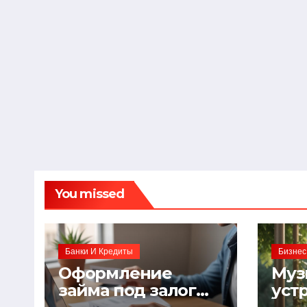
You missed
Банки И Кредиты
Бизнес
Оформление
Муз
займа под залог
уст