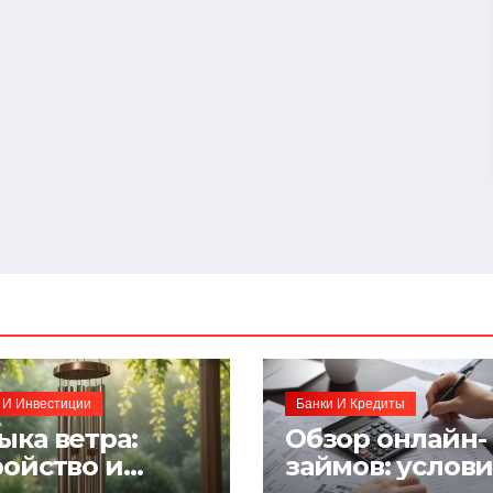
 И Инвестиции
Банки И Кредиты
ыка ветра:
Обзор онлайн-
ройство и
займов: услов