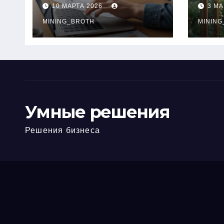
ПТС онлайн на
при
10 МАРТА 2026
3 МА
карту без визита в
зву
офис: порядок,
MINING_BROTH
кол
MINING
требования и
документы
Умные решения
Решения бизнеса