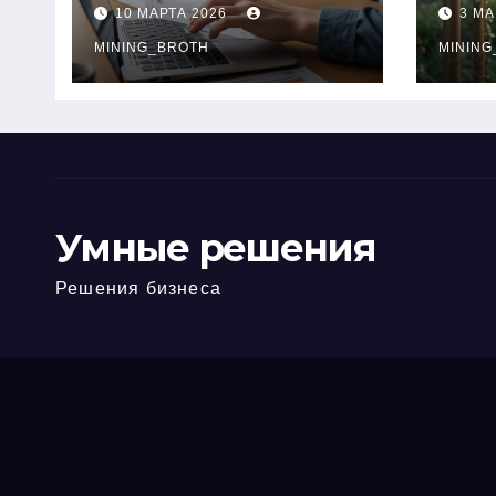
ПТС онлайн на
при
10 МАРТА 2026
3 МА
карту без визита в
зву
офис: порядок,
MINING_BROTH
кол
MINING
требования и
документы
Умные решения
Решения бизнеса