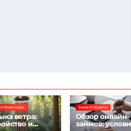
 И Инвестиции
Банки И Кредиты
ыка ветра:
Обзор онлайн-
ройство и
займов: услов