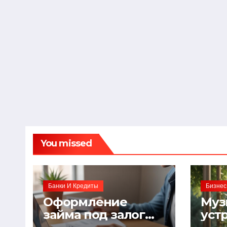
You missed
Банки И Кредиты
Бизнес
Оформление
Муз
займа под залог
уст