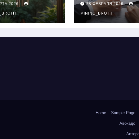
нципы
выдачи,
РТА 2026
28 ФЕВРАЛЯ 2026
чания
процентные
окольчиков
_BROTH
ставки и
MINING_BROTH
требования к
заемщикам
Home
Sample Page
Авокадо
Автор