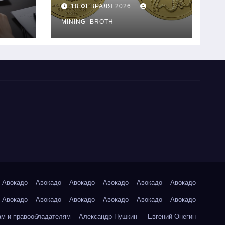
золотые монеты:
18 ФЕВРАЛЯ 2026
подробное
руководство
MINING_BROTH
Авокадо
Авокадо
Авокадо
Авокадо
Авокадо
Авокадо
Авокадо
Авокадо
Авокадо
Авокадо
Авокадо
Авокадо
ам и правообладателям
Александр Пушкин — Евгений Онегин