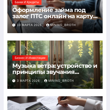
Банки И Кредиты
Оформление займа под
залог ПТС онлайн на карту
без визита в офис: порядок,
10 МАРТА 2026
MINING_BROTH
требования и документы
Бизнес И Инвестиции
Музыка ветра: устройство и
принципы звучания
колокольчиков
3 МАРТА 2026
MINING_BROTH