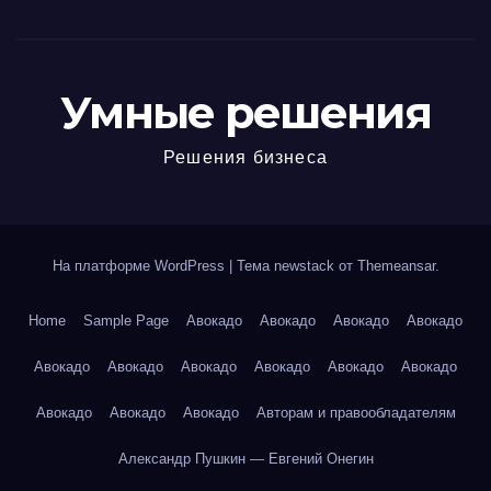
Умные решения
Решения бизнеса
На платформе WordPress
|
Тема newstack от
Themeansar
.
Home
Sample Page
Авокадо
Авокадо
Авокадо
Авокадо
Авокадо
Авокадо
Авокадо
Авокадо
Авокадо
Авокадо
Авокадо
Авокадо
Авокадо
Авторам и правообладателям
Александр Пушкин — Евгений Онегин