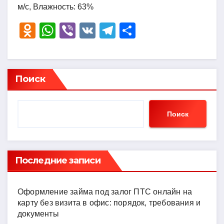
м/с, Влажность: 63%
O
W
Vi
V
T
О
d
h
b
K
el
тп
n
at
er
e
р
o
s
gr
а
Поиск
kl
A
a
в
a
p
m
и
Поиск
ss
p
ть
ni
ki
Последние записи
Оформление займа под залог ПТС онлайн на
карту без визита в офис: порядок, требования и
документы