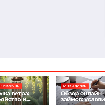
 И Инвестиции
Банки И Кредиты
ыка ветра:
Обзор онлайн-
ройство и
займов: услов