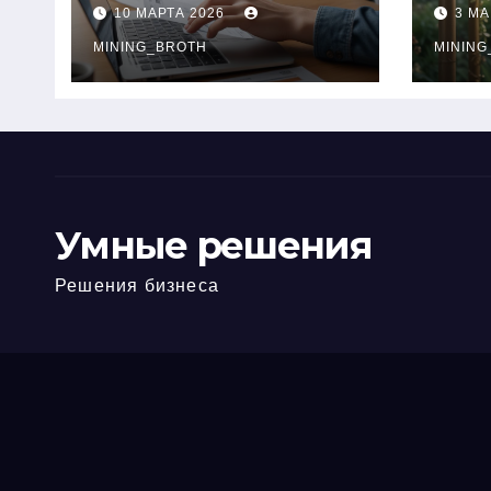
ПТС онлайн на
при
10 МАРТА 2026
3 МА
карту без визита в
зву
офис: порядок,
MINING_BROTH
кол
MINING
требования и
документы
Умные решения
Решения бизнеса