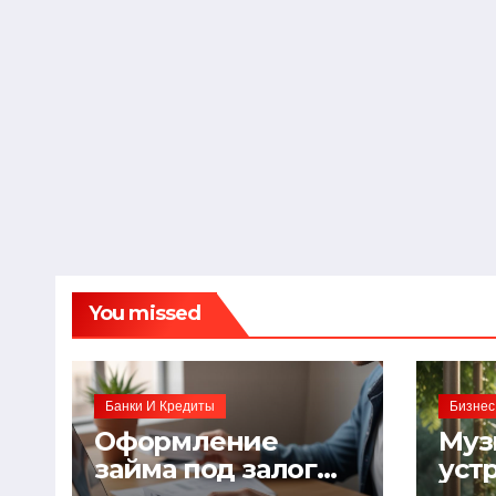
You missed
Банки И Кредиты
Бизнес
Оформление
Муз
займа под залог
уст