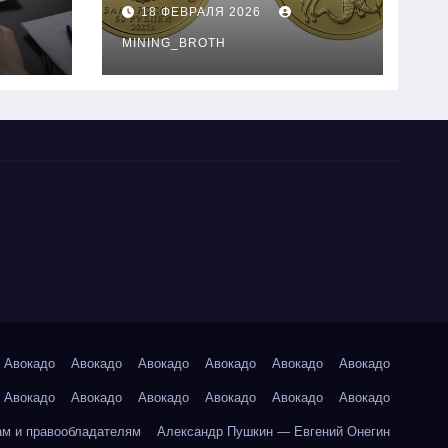
золотые монеты:
18 ФЕВРАЛЯ 2026
подробное
руководство
MINING_BROTH
Авокадо
Авокадо
Авокадо
Авокадо
Авокадо
Авокадо
Авокадо
Авокадо
Авокадо
Авокадо
Авокадо
Авокадо
ам и правообладателям
Александр Пушкин — Евгений Онегин