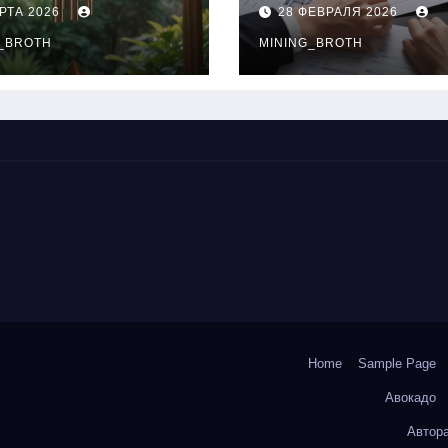
нципы
выдачи,
РТА 2026
28 ФЕВРАЛЯ 2026
чания
процентные
окольчиков
_BROTH
ставки и
MINING_BROTH
требования к
заемщикам
Home
Sample Page
Авокадо
Автор