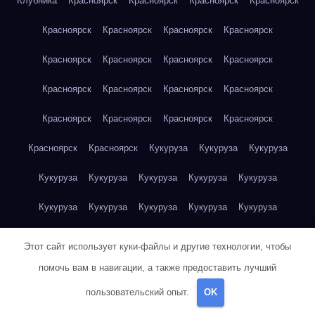
Клубника
Красноярск
Красноярск
Красноярск
Красноярск
Красноярск
Красноярск
Красноярск
Красноярск
Красноярск
Красноярск
Красноярск
Красноярск
Красноярск
Красноярск
Красноярск
Красноярск
Красноярск
Красноярск
Красноярск
Красноярск
Красноярск
Красноярск
Кукуруза
Кукуруза
Кукуруза
Кукуруза
Кукуруза
Кукуруза
Кукуруза
Кукуруза
Кукуруза
Кукуруза
Кукуруза
Кукуруза
Кукуруза
Кукуруза
Куриная грудка
Куриная грудка
Куриная грудка
Этот сайт использует куки-файлы и другие технологии, чтобы
Куриная грудка
Куриная грудка
Куриная грудка
помочь вам в навигации, а также предоставить лучший
пользовательский опыт.
OK
Куриная грудка
Куриная грудка
Куриная грудка