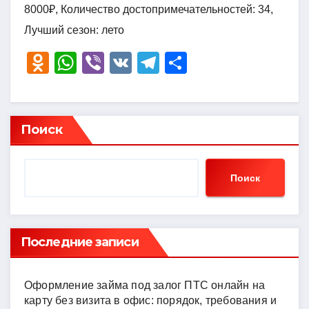
8000₽, Количество достопримечательностей: 34,
Лучший сезон: лето
O
W
Vi
V
T
О
d
h
b
K
el
тп
n
at
er
e
р
o
s
gr
а
Поиск
kl
A
a
в
a
p
m
и
Поиск
ss
p
ть
ni
ki
Последние записи
Оформление займа под залог ПТС онлайн на
карту без визита в офис: порядок, требования и