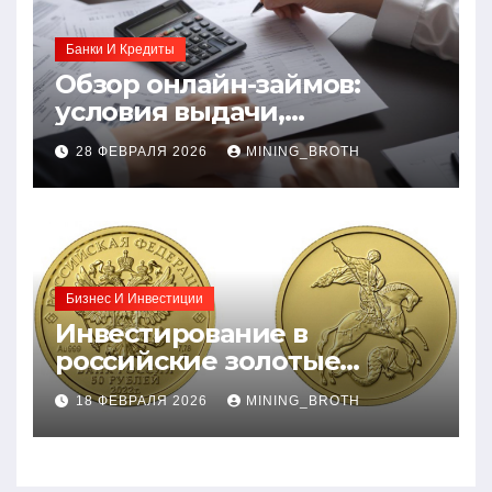
Банки И Кредиты
Обзор онлайн-займов:
условия выдачи,
процентные ставки и
28 ФЕВРАЛЯ 2026
MINING_BROTH
требования к заемщикам
Бизнес И Инвестиции
Инвестирование в
российские золотые
монеты: подробное
18 ФЕВРАЛЯ 2026
MINING_BROTH
руководство