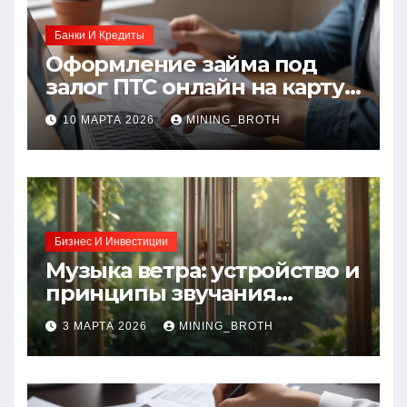
Банки И Кредиты
Оформление займа под
залог ПТС онлайн на карту
без визита в офис: порядок,
10 МАРТА 2026
MINING_BROTH
требования и документы
Бизнес И Инвестиции
Музыка ветра: устройство и
принципы звучания
колокольчиков
3 МАРТА 2026
MINING_BROTH