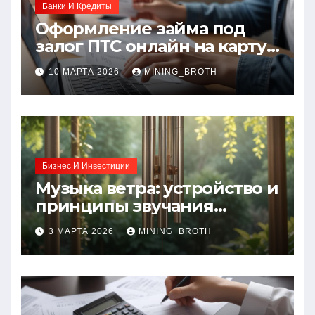
Банки И Кредиты
Оформление займа под
залог ПТС онлайн на карту
без визита в офис: порядок,
10 МАРТА 2026
MINING_BROTH
требования и документы
Бизнес И Инвестиции
Музыка ветра: устройство и
принципы звучания
колокольчиков
3 МАРТА 2026
MINING_BROTH