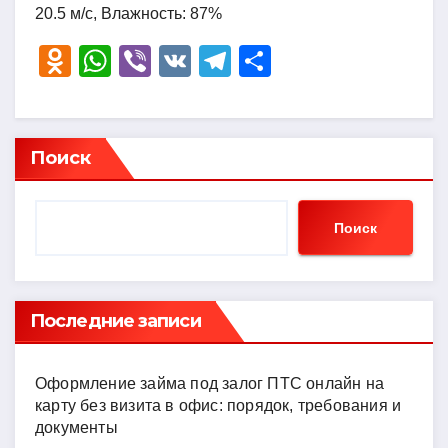
20.5 м/с, Влажность: 87%
O
W
Vi
V
T
О
d
h
b
K
el
тп
n
at
er
e
р
o
s
gr
а
Поиск
kl
A
a
в
a
p
m
и
Поиск
ss
p
ть
ni
ki
Последние записи
Оформление займа под залог ПТС онлайн на
карту без визита в офис: порядок, требования и
документы