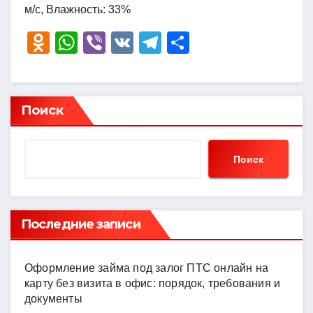
м/с, Влажность: 33%
O
W
Vi
V
T
О
d
h
b
K
el
тп
n
at
er
e
р
o
s
gr
а
Поиск
kl
A
a
в
a
p
m
и
Поиск
ss
p
ть
ni
ki
Последние записи
Оформление займа под залог ПТС онлайн на
карту без визита в офис: порядок, требования и
документы