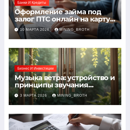
Банки И Кредиты
Оформление займа под
залог ПТС онлайн на карту
без визита в офис: порядок,
10 МАРТА 2026
MINING_BROTH
требования и документы
Бизнес И Инвестиции
Музыка ветра: устройство и
принципы звучания
колокольчиков
3 МАРТА 2026
MINING_BROTH