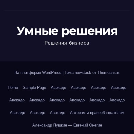
Умные решения
Решения бизнеса
На платформе WordPress
|
Тема newstack от
Themeansar
.
Home
Sample Page
Авокадо
Авокадо
Авокадо
Авокадо
Авокадо
Авокадо
Авокадо
Авокадо
Авокадо
Авокадо
Авокадо
Авокадо
Авокадо
Авторам и правообладателям
Александр Пушкин — Евгений Онегин