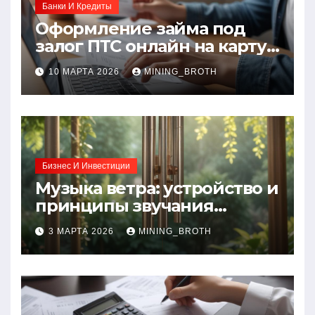
Банки И Кредиты
Оформление займа под
залог ПТС онлайн на карту
без визита в офис: порядок,
10 МАРТА 2026
MINING_BROTH
требования и документы
Бизнес И Инвестиции
Музыка ветра: устройство и
принципы звучания
колокольчиков
3 МАРТА 2026
MINING_BROTH