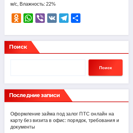
м/с, Влажность: 22%
O
W
Vi
V
T
О
d
h
b
K
el
тп
n
at
er
e
р
o
s
gr
а
Поиск
kl
A
a
в
a
p
m
и
Поиск
ss
p
ть
ni
ki
Последние записи
Оформление займа под залог ПТС онлайн на
карту без визита в офис: порядок, требования и
документы