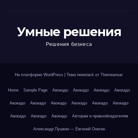
Умные решения
Решения бизнеса
На платформе WordPress
|
Тема newstack от
Themeansar
.
Home
Sample Page
Авокадо
Авокадо
Авокадо
Авокадо
Авокадо
Авокадо
Авокадо
Авокадо
Авокадо
Авокадо
Авокадо
Авокадо
Авокадо
Авторам и правообладателям
Александр Пушкин — Евгений Онегин