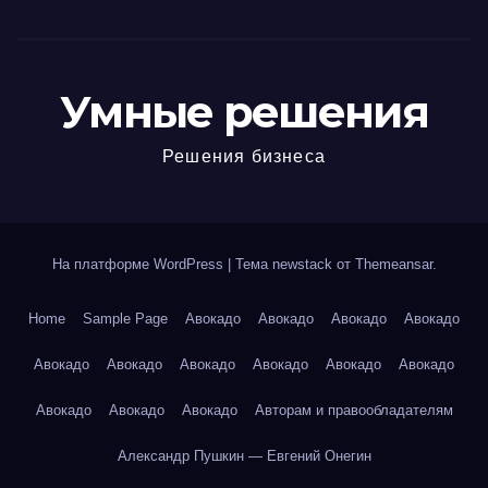
Умные решения
Решения бизнеса
На платформе WordPress
|
Тема newstack от
Themeansar
.
Home
Sample Page
Авокадо
Авокадо
Авокадо
Авокадо
Авокадо
Авокадо
Авокадо
Авокадо
Авокадо
Авокадо
Авокадо
Авокадо
Авокадо
Авторам и правообладателям
Александр Пушкин — Евгений Онегин