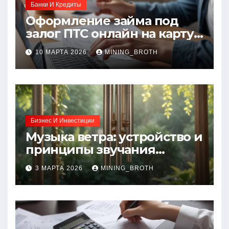
Банки И Кредиты
Оформление займа под
залог ПТС онлайн на карту
без визита в офис: порядок,
10 МАРТА 2026
MINING_BROTH
требования и документы
Бизнес И Инвестиции
Музыка ветра: устройство и
принципы звучания
колокольчиков
3 МАРТА 2026
MINING_BROTH