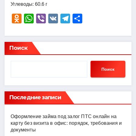
Углеводы: 60.6 г
O
W
Vi
V
T
О
d
h
b
K
el
тп
n
at
er
e
р
o
s
gr
а
Поиск
kl
A
a
в
a
p
m
и
Поиск
ss
p
ть
ni
ki
Последние записи
Оформление займа под залог ПТС онлайн на
карту без визита в офис: порядок, требования и
документы