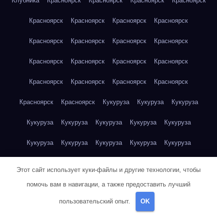
Клубника
Красноярск
Красноярск
Красноярск
Красноярск
Красноярск
Красноярск
Красноярск
Красноярск
Красноярск
Красноярск
Красноярск
Красноярск
Красноярск
Красноярск
Красноярск
Красноярск
Красноярск
Красноярск
Красноярск
Красноярск
Красноярск
Красноярск
Кукуруза
Кукуруза
Кукуруза
Кукуруза
Кукуруза
Кукуруза
Кукуруза
Кукуруза
Кукуруза
Кукуруза
Кукуруза
Кукуруза
Кукуруза
Кукуруза
Куриная грудка
Куриная грудка
Куриная грудка
Этот сайт использует куки-файлы и другие технологии, чтобы
Куриная грудка
Куриная грудка
Куриная грудка
помочь вам в навигации, а также предоставить лучший
пользовательский опыт.
OK
Куриная грудка
Куриная грудка
Куриная грудка