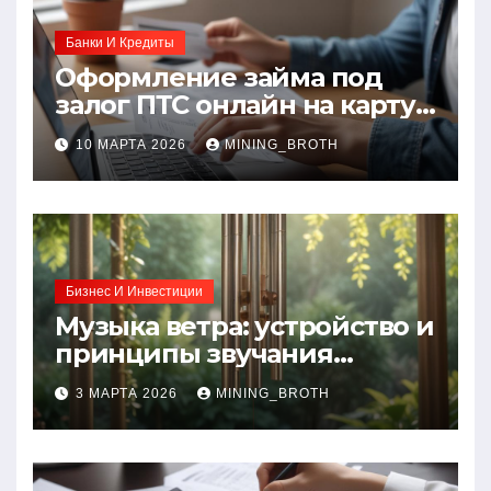
Банки И Кредиты
Оформление займа под
залог ПТС онлайн на карту
без визита в офис: порядок,
10 МАРТА 2026
MINING_BROTH
требования и документы
Бизнес И Инвестиции
Музыка ветра: устройство и
принципы звучания
колокольчиков
3 МАРТА 2026
MINING_BROTH