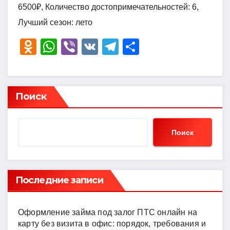
6500₽, Количество достопримечательностей: 6,
Лучший сезон: лето
O
W
Vi
V
T
О
d
h
b
K
el
тп
n
at
er
e
р
o
s
gr
а
Поиск
kl
A
a
в
a
p
m
и
Поиск
ss
p
ть
ni
ki
Последние записи
Оформление займа под залог ПТС онлайн на
карту без визита в офис: порядок, требования и