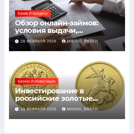
Банки И Кредиты
Обзор онлайн-займов:
условия выдачи,
процентные ставки и
28 ФЕВРАЛЯ 2026
MINING_BROTH
требования к заемщикам
Бизнес И Инвестиции
Инвестирование в
российские золотые
монеты: подробное
18 ФЕВРАЛЯ 2026
MINING_BROTH
руководство