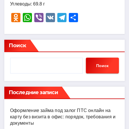
Углеводы: 69.8 г
O
W
Vi
V
T
О
d
h
b
K
el
тп
n
at
er
e
р
o
s
gr
а
Поиск
kl
A
a
в
a
p
m
и
Поиск
ss
p
ть
ni
ki
Последние записи
Оформление займа под залог ПТС онлайн на
карту без визита в офис: порядок, требования и
документы