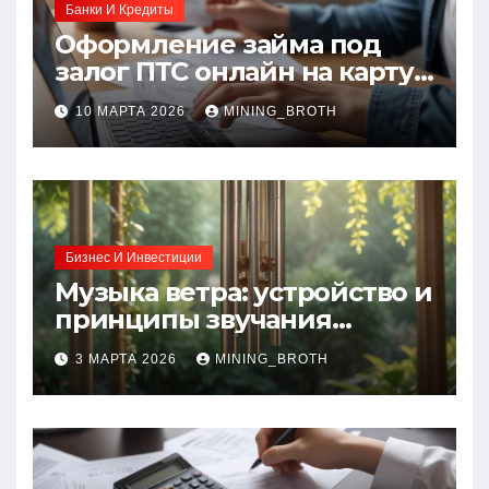
Банки И Кредиты
Оформление займа под
залог ПТС онлайн на карту
без визита в офис: порядок,
10 МАРТА 2026
MINING_BROTH
требования и документы
Бизнес И Инвестиции
Музыка ветра: устройство и
принципы звучания
колокольчиков
3 МАРТА 2026
MINING_BROTH