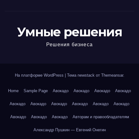
Умные решения
Решения бизнеса
На платформе WordPress
|
Тема newstack от
Themeansar
.
Home
Sample Page
Авокадо
Авокадо
Авокадо
Авокадо
Авокадо
Авокадо
Авокадо
Авокадо
Авокадо
Авокадо
Авокадо
Авокадо
Авокадо
Авторам и правообладателям
Александр Пушкин — Евгений Онегин