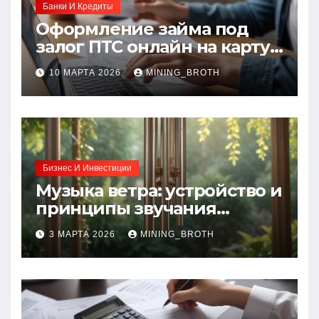
Банки И Кредиты
Оформление займа под
залог ПТС онлайн на карту
без визита в офис: порядок,
10 МАРТА 2026
MINING_BROTH
требования и документы
Бизнес И Инвестиции
Музыка ветра: устройство и
принципы звучания
колокольчиков
3 МАРТА 2026
MINING_BROTH