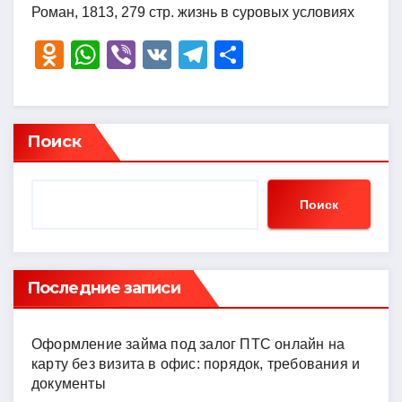
Роман, 1813, 279 стр. жизнь в суровых условиях
O
W
Vi
V
T
О
d
h
b
K
el
тп
n
at
er
e
р
o
s
gr
а
Поиск
kl
A
a
в
a
p
m
и
Поиск
ss
p
ть
ni
ki
Последние записи
Оформление займа под залог ПТС онлайн на
карту без визита в офис: порядок, требования и
документы