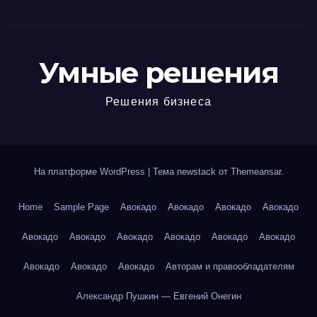
Умные решения
Решения бизнеса
На платформе WordPress
|
Тема newstack от
Themeansar
.
Home
Sample Page
Авокадо
Авокадо
Авокадо
Авокадо
Авокадо
Авокадо
Авокадо
Авокадо
Авокадо
Авокадо
Авокадо
Авокадо
Авокадо
Авторам и правообладателям
Александр Пушкин — Евгений Онегин