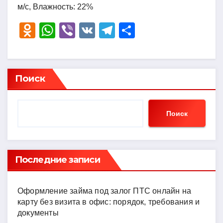
м/с, Влажность: 22%
O
W
Vi
V
T
О
d
h
b
K
el
тп
n
at
er
e
р
o
s
gr
а
Поиск
kl
A
a
в
a
p
m
и
Поиск
ss
p
ть
ni
ki
Последние записи
Оформление займа под залог ПТС онлайн на
карту без визита в офис: порядок, требования и
документы