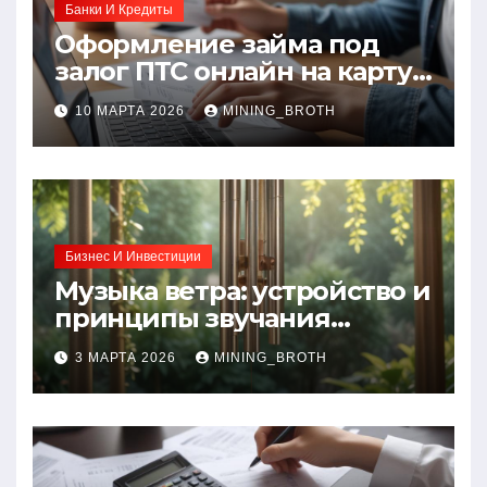
Банки И Кредиты
Оформление займа под
залог ПТС онлайн на карту
без визита в офис: порядок,
10 МАРТА 2026
MINING_BROTH
требования и документы
Бизнес И Инвестиции
Музыка ветра: устройство и
принципы звучания
колокольчиков
3 МАРТА 2026
MINING_BROTH