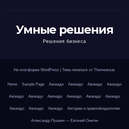
Умные решения
Решения бизнеса
На платформе WordPress
|
Тема newstack от
Themeansar
.
Home
Sample Page
Авокадо
Авокадо
Авокадо
Авокадо
Авокадо
Авокадо
Авокадо
Авокадо
Авокадо
Авокадо
Авокадо
Авокадо
Авокадо
Авторам и правообладателям
Александр Пушкин — Евгений Онегин