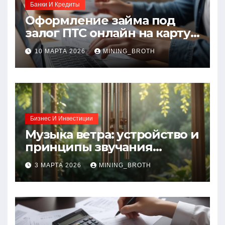
Банки И Кредиты
Оформление займа под
залог ПТС онлайн на карту
без визита в офис: порядок,
10 МАРТА 2026
MINING_BROTH
требования и документы
Бизнес И Инвестиции
Музыка ветра: устройство и
принципы звучания
колокольчиков
3 МАРТА 2026
MINING_BROTH