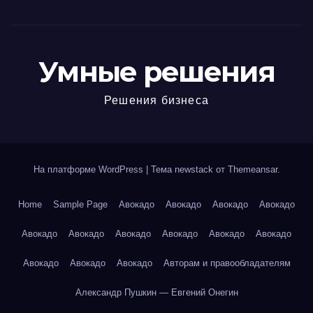
Умные решения
Решения бизнеса
На платформе WordPress
|
Тема newstack от
Themeansar
.
Home
Sample Page
Авокадо
Авокадо
Авокадо
Авокадо
Авокадо
Авокадо
Авокадо
Авокадо
Авокадо
Авокадо
Авокадо
Авокадо
Авокадо
Авторам и правообладателям
Александр Пушкин — Евгений Онегин