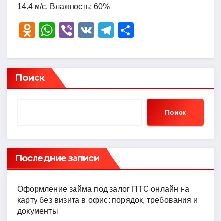
14.4 м/с, Влажность: 60%
O
W
Vi
V
T
О
d
h
b
K
el
тп
n
at
er
e
р
o
s
gr
а
Поиск
kl
A
a
в
a
p
m
и
Поиск
ss
p
ть
ni
ki
Последние записи
Оформление займа под залог ПТС онлайн на
карту без визита в офис: порядок, требования и
документы