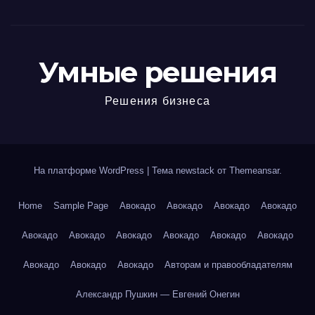
Умные решения
Решения бизнеса
На платформе WordPress
|
Тема newstack от
Themeansar
.
Home
Sample Page
Авокадо
Авокадо
Авокадо
Авокадо
Авокадо
Авокадо
Авокадо
Авокадо
Авокадо
Авокадо
Авокадо
Авокадо
Авокадо
Авторам и правообладателям
Александр Пушкин — Евгений Онегин