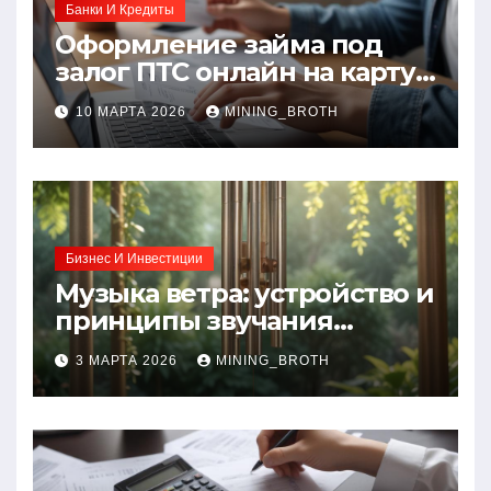
Банки И Кредиты
Оформление займа под
залог ПТС онлайн на карту
без визита в офис: порядок,
10 МАРТА 2026
MINING_BROTH
требования и документы
Бизнес И Инвестиции
Музыка ветра: устройство и
принципы звучания
колокольчиков
3 МАРТА 2026
MINING_BROTH