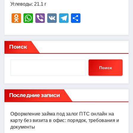
Углеводы: 21.1 г
O
W
Vi
V
T
О
d
h
b
K
el
тп
n
at
er
e
р
o
s
gr
а
Поиск
kl
A
a
в
a
p
m
и
Поиск
ss
p
ть
ni
ki
Последние записи
Оформление займа под залог ПТС онлайн на
карту без визита в офис: порядок, требования и
документы