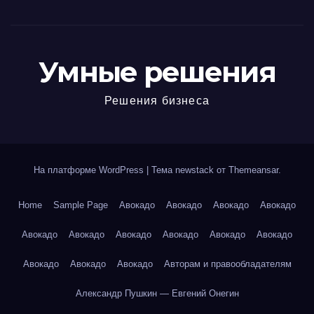
Умные решения
Решения бизнеса
На платформе WordPress
|
Тема newstack от
Themeansar
.
Home
Sample Page
Авокадо
Авокадо
Авокадо
Авокадо
Авокадо
Авокадо
Авокадо
Авокадо
Авокадо
Авокадо
Авокадо
Авокадо
Авокадо
Авторам и правообладателям
Александр Пушкин — Евгений Онегин