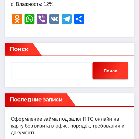
с, Влажность: 12%
O
W
Vi
V
T
О
d
h
b
K
el
тп
n
at
er
e
р
o
s
gr
а
Поиск
kl
A
a
в
a
p
m
и
Поиск
ss
p
ть
ni
ki
Последние записи
Оформление займа под залог ПТС онлайн на
карту без визита в офис: порядок, требования и
документы