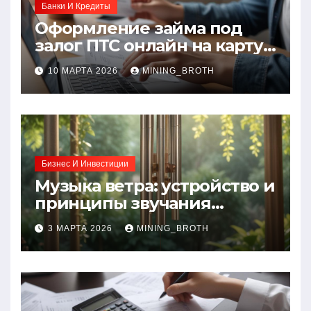
Банки И Кредиты
Оформление займа под
залог ПТС онлайн на карту
без визита в офис: порядок,
10 МАРТА 2026
MINING_BROTH
требования и документы
Бизнес И Инвестиции
Музыка ветра: устройство и
принципы звучания
колокольчиков
3 МАРТА 2026
MINING_BROTH