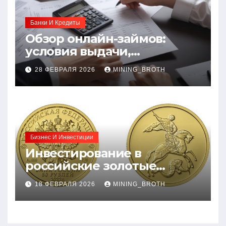
Банки И Кредиты
Обзор онлайн-займов:
условия выдачи,
процентные ставки и
28 ФЕВРАЛЯ 2026
MINING_BROTH
требования к заемщикам
Бизнес И Инвестиции
Инвестирование в
российские золотые
монеты: подробное
18 ФЕВРАЛЯ 2026
MINING_BROTH
руководство