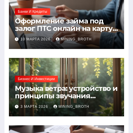
Банки И Кредиты
Оформление займа под
залог ПТС онлайн на карту
без визита в офис: порядок,
10 МАРТА 2026
MINING_BROTH
требования и документы
Бизнес И Инвестиции
Музыка ветра: устройство и
принципы звучания
колокольчиков
3 МАРТА 2026
MINING_BROTH