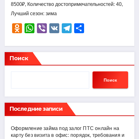
8500₽, Количество достопримечательностей: 40,
Лучший сезон: зима
O
W
Vi
V
T
О
d
h
b
K
el
тп
n
at
er
e
р
o
s
gr
а
Поиск
kl
A
a
в
a
p
m
и
Поиск
ss
p
ть
ni
ki
Последние записи
Оформление займа под залог ПТС онлайн на
карту без визита в офис: порядок, требования и