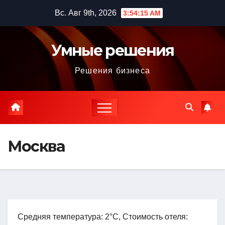
Перейти
Вс. Авг 9th, 2026
3:54:16 AM
к
содержимому
Умные решения
Решения бизнеса
Москва
Средняя температура: 2°C, Стоимость отеля: