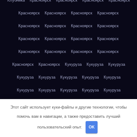
Клубника
Красноярск
Красноярск
Красноярск
Красноярск
Красноярск
Красноярск
Красноярск
Красноярск
Красноярск
Красноярск
Красноярск
Красноярск
Красноярск
Красноярск
Красноярск
Красноярск
Красноярск
Красноярск
Красноярск
Красноярск
Красноярск
Красноярск
Кукуруза
Кукуруза
Кукуруза
Кукуруза
Кукуруза
Кукуруза
Кукуруза
Кукуруза
Кукуруза
Кукуруза
Кукуруза
Кукуруза
Кукуруза
Кукуруза
Куриная грудка
Куриная грудка
Куриная грудка
Этот сайт использует куки-файлы и другие технологии, чтобы
Куриная грудка
Куриная грудка
Куриная грудка
помочь вам в навигации, а также предоставить лучший
пользовательский опыт.
OK
Куриная грудка
Куриная грудка
Куриная грудка