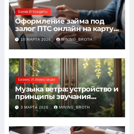
Банки И Кредиты
Оформление займа под
залог ПТС онлайн на карту
без визита в офис: порядок,
10 МАРТА 2026
MINING_BROTH
требования и документы
Бизнес И Инвестиции
Музыка ветра: устройство и
принципы звучания
колокольчиков
3 МАРТА 2026
MINING_BROTH