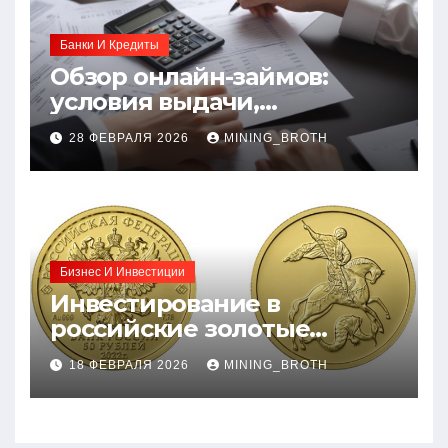
Банки И Кредиты
Обзор онлайн-займов:
условия выдачи,
процентные ставки и
28 ФЕВРАЛЯ 2026
MINING_BROTH
требования к заемщикам
Бизнес И Инвестиции
Инвестирование в
российские золотые
монеты: подробное
18 ФЕВРАЛЯ 2026
MINING_BROTH
руководство