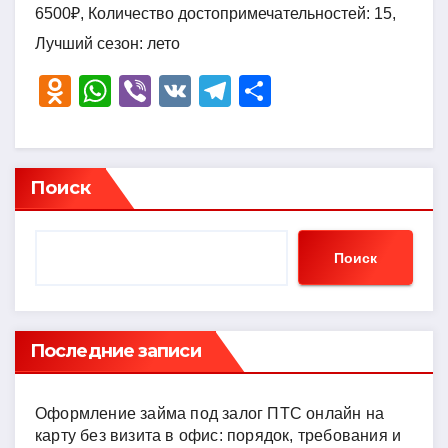
6500₽, Количество достопримечательностей: 15,
Лучший сезон: лето
O
W
Vi
V
T
О
d
h
b
K
el
тп
n
at
er
e
р
o
s
gr
а
Поиск
kl
A
a
в
a
p
m
и
Поиск
ss
p
ть
ni
ki
Последние записи
Оформление займа под залог ПТС онлайн на
карту без визита в офис: порядок, требования и