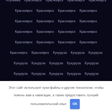
Клубника
Красноярск
Красноярск
Красноярск
Красноярск
Красноярск
Красноярск
Красноярск
Красноярск
Красноярск
Красноярск
Красноярск
Красноярск
Красноярск
Красноярск
Красноярск
Красноярск
Красноярск
Красноярск
Красноярск
Красноярск
Красноярск
Красноярск
Кукуруза
Кукуруза
Кукуруза
Кукуруза
Кукуруза
Кукуруза
Кукуруза
Кукуруза
Кукуруза
Кукуруза
Кукуруза
Кукуруза
Кукуруза
Кукуруза
Куриная грудка
Куриная грудка
Куриная грудка
Этот сайт использует куки-файлы и другие технологии, чтобы
Куриная грудка
Куриная грудка
Куриная грудка
помочь вам в навигации, а также предоставить лучший
пользовательский опыт.
OK
Куриная грудка
Куриная грудка
Куриная грудка