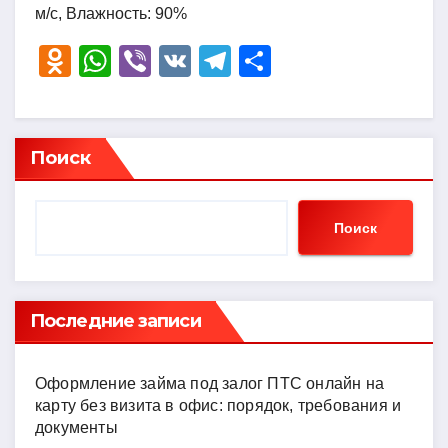
м/с, Влажность: 90%
O
W
Vi
V
T
О
d
h
b
K
el
тп
n
at
er
e
р
o
s
gr
а
Поиск
kl
A
a
в
a
p
m
и
Поиск
ss
p
ть
ni
ki
Последние записи
Оформление займа под залог ПТС онлайн на
карту без визита в офис: порядок, требования и
документы