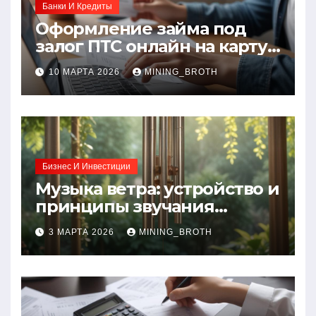
Банки И Кредиты
Оформление займа под
залог ПТС онлайн на карту
без визита в офис: порядок,
10 МАРТА 2026
MINING_BROTH
требования и документы
Бизнес И Инвестиции
Музыка ветра: устройство и
принципы звучания
колокольчиков
3 МАРТА 2026
MINING_BROTH