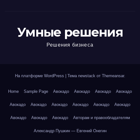
Умные решения
Решения бизнеса
На платформе WordPress
|
Тема newstack от
Themeansar
.
Home
Sample Page
Авокадо
Авокадо
Авокадо
Авокадо
Авокадо
Авокадо
Авокадо
Авокадо
Авокадо
Авокадо
Авокадо
Авокадо
Авокадо
Авторам и правообладателям
Александр Пушкин — Евгений Онегин