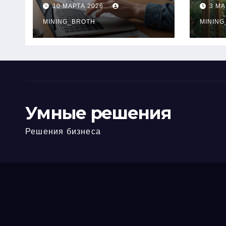
ПТС онлайн на
при
10 МАРТА 2026
3 МА
карту без визита в
зву
офис: порядок,
MINING_BROTH
кол
MINING
требования и
документы
Умные решения
Решения бизнеса