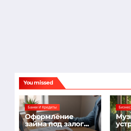
You missed
Банки И Кредиты
Бизнес
Оформление
Муз
займа под залог
уст