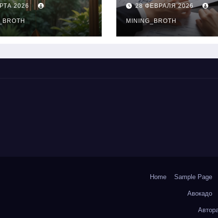
нципы
выдачи,
РТА 2026
28 ФЕВРАЛЯ 2026
чания
процентные
окольчиков
_BROTH
ставки и
MINING_BROTH
требования к
заемщикам
Home
Sample Page
Авокадо
Автор