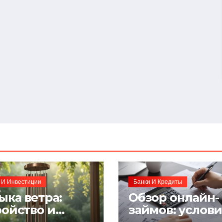
 И Инвестиции
Банки И Кредиты
ыка ветра:
Обзор онлайн-
ройство и
займов: услов