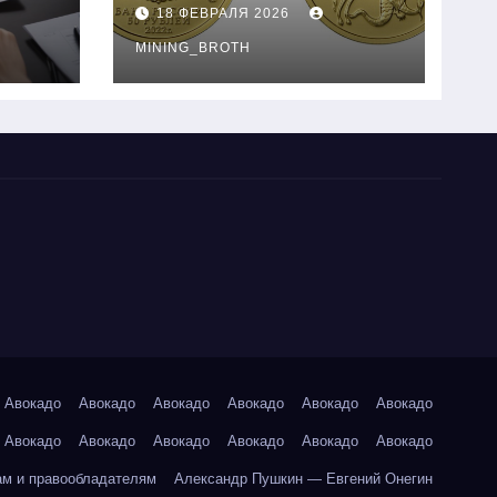
золотые монеты:
18 ФЕВРАЛЯ 2026
подробное
руководство
MINING_BROTH
Авокадо
Авокадо
Авокадо
Авокадо
Авокадо
Авокадо
Авокадо
Авокадо
Авокадо
Авокадо
Авокадо
Авокадо
ам и правообладателям
Александр Пушкин — Евгений Онегин