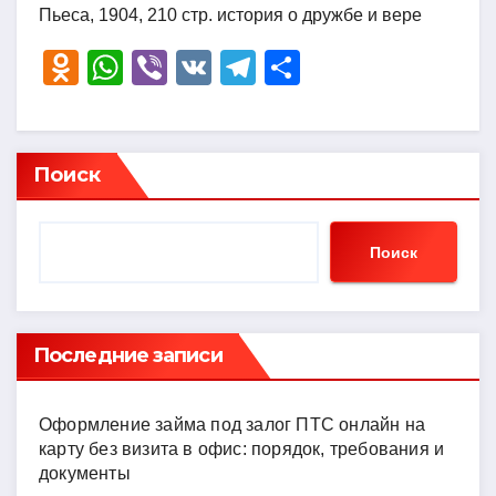
Пьеса, 1904, 210 стр. история о дружбе и вере
O
W
Vi
V
T
О
d
h
b
K
el
тп
n
at
er
e
р
o
s
gr
а
Поиск
kl
A
a
в
a
p
m
и
Поиск
ss
p
ть
ni
ki
Последние записи
Оформление займа под залог ПТС онлайн на
карту без визита в офис: порядок, требования и
документы