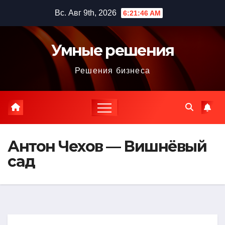
Перейти
Вс. Авг 9th, 2026
6:21:47 AM
к
содержимому
Умные решения
Решения бизнеса
Антон Чехов — Вишнёвый
сад