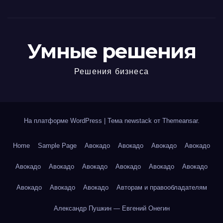
Умные решения
Решения бизнеса
На платформе WordPress
|
Тема newstack от
Themeansar
.
Home
Sample Page
Авокадо
Авокадо
Авокадо
Авокадо
Авокадо
Авокадо
Авокадо
Авокадо
Авокадо
Авокадо
Авокадо
Авокадо
Авокадо
Авторам и правообладателям
Александр Пушкин — Евгений Онегин