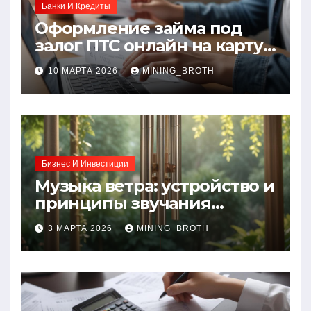
Банки И Кредиты
Оформление займа под
залог ПТС онлайн на карту
без визита в офис: порядок,
10 МАРТА 2026
MINING_BROTH
требования и документы
Бизнес И Инвестиции
Музыка ветра: устройство и
принципы звучания
колокольчиков
3 МАРТА 2026
MINING_BROTH