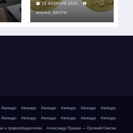
золотые монеты:
18 ФЕВРАЛЯ 2026
подробное
руководство
MINING_BROTH
Авокадо
Авокадо
Авокадо
Авокадо
Авокадо
Авокадо
Авокадо
Авокадо
Авокадо
Авокадо
Авокадо
Авокадо
ам и правообладателям
Александр Пушкин — Евгений Онегин