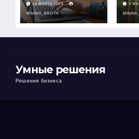
ПТС онлайн на
при
10 МАРТА 2026
3 МА
карту без визита в
зву
офис: порядок,
MINING_BROTH
кол
MINING
требования и
документы
Умные решения
Решения бизнеса