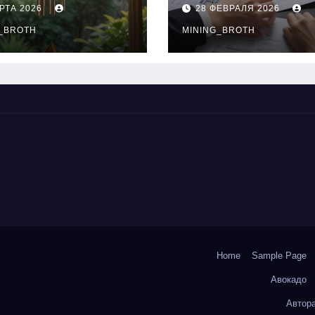
нципы
выдачи,
РТА 2026
28 ФЕВРАЛЯ 2026
чания
процентные
окольчиков
_BROTH
ставки и
MINING_BROTH
требования к
заемщикам
Home
Sample Page
Авокадо
Автор