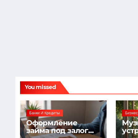
You missed
Банки И Кредиты
Бизнес
Оформление
Муз
займа под залог
уст