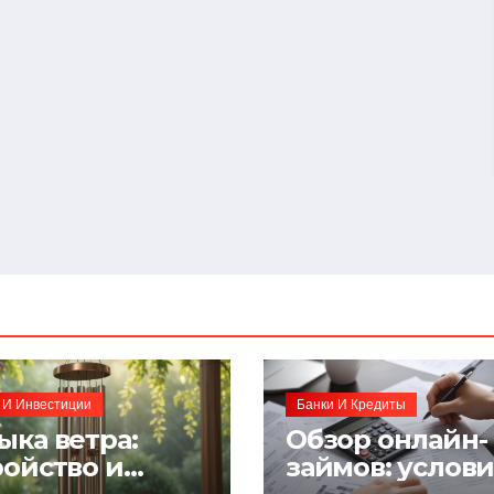
 И Инвестиции
Банки И Кредиты
ыка ветра:
Обзор онлайн-
ройство и
займов: услов