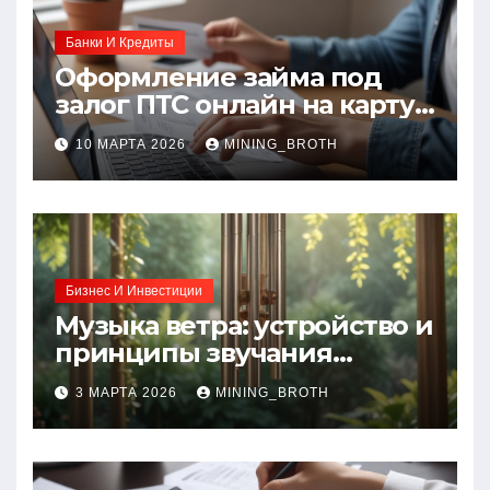
Банки И Кредиты
Оформление займа под
залог ПТС онлайн на карту
без визита в офис: порядок,
10 МАРТА 2026
MINING_BROTH
требования и документы
Бизнес И Инвестиции
Музыка ветра: устройство и
принципы звучания
колокольчиков
3 МАРТА 2026
MINING_BROTH