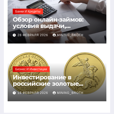
Банки И Кредиты
Обзор онлайн-займов:
условия выдачи,
процентные ставки и
28 ФЕВРАЛЯ 2026
MINING_BROTH
требования к заемщикам
Бизнес И Инвестиции
Инвестирование в
российские золотые
монеты: подробное
18 ФЕВРАЛЯ 2026
MINING_BROTH
руководство