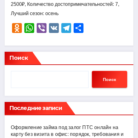
2500₽, Количество достопримечательностей: 7,
Лучший сезон: осень
O
W
Vi
V
T
О
d
h
b
K
el
тп
n
at
er
e
р
o
s
gr
а
Поиск
kl
A
a
в
a
p
m
и
Поиск
ss
p
ть
ni
ki
Последние записи
Оформление займа под залог ПТС онлайн на
карту без визита в офис: порядок, требования и