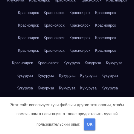
Клубника
Красноярск
Красноярск
Красноярск
Красноярск
Красноярск
Красноярск
Красноярск
Красноярск
Красноярск
Красноярск
Красноярск
Красноярск
Красноярск
Красноярск
Красноярск
Красноярск
Красноярск
Красноярск
Красноярск
Красноярск
Красноярск
Красноярск
Кукуруза
Кукуруза
Кукуруза
Кукуруза
Кукуруза
Кукуруза
Кукуруза
Кукуруза
Кукуруза
Кукуруза
Кукуруза
Кукуруза
Кукуруза
Кукуруза
Куриная грудка
Куриная грудка
Куриная грудка
Этот сайт использует куки-файлы и другие технологии, чтобы
Куриная грудка
Куриная грудка
Куриная грудка
помочь вам в навигации, а также предоставить лучший
пользовательский опыт.
OK
Куриная грудка
Куриная грудка
Куриная грудка