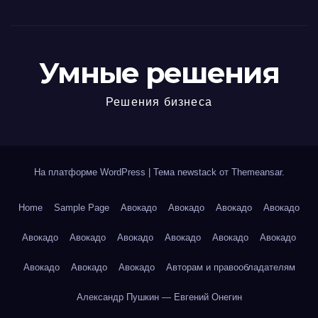
Умные решения
Решения бизнеса
На платформе WordPress
|
Тема newstack от
Themeansar
.
Home
Sample Page
Авокадо
Авокадо
Авокадо
Авокадо
Авокадо
Авокадо
Авокадо
Авокадо
Авокадо
Авокадо
Авокадо
Авокадо
Авокадо
Авторам и правообладателям
Александр Пушкин — Евгений Онегин