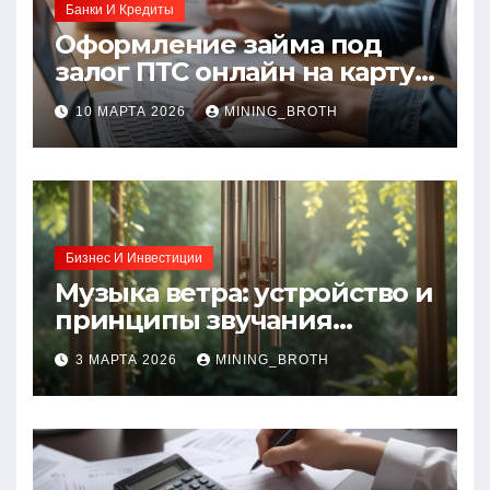
Банки И Кредиты
Оформление займа под
залог ПТС онлайн на карту
без визита в офис: порядок,
10 МАРТА 2026
MINING_BROTH
требования и документы
Бизнес И Инвестиции
Музыка ветра: устройство и
принципы звучания
колокольчиков
3 МАРТА 2026
MINING_BROTH