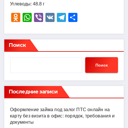
Углеводы: 48.8 г
O
W
Vi
V
T
О
d
h
b
K
el
тп
n
at
er
e
р
o
s
gr
а
Поиск
kl
A
a
в
a
p
m
и
Поиск
ss
p
ть
ni
ki
Последние записи
Оформление займа под залог ПТС онлайн на
карту без визита в офис: порядок, требования и
документы