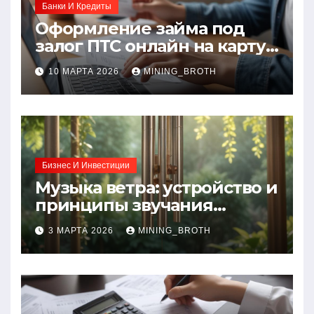
Банки И Кредиты
Оформление займа под
залог ПТС онлайн на карту
без визита в офис: порядок,
10 МАРТА 2026
MINING_BROTH
требования и документы
Бизнес И Инвестиции
Музыка ветра: устройство и
принципы звучания
колокольчиков
3 МАРТА 2026
MINING_BROTH