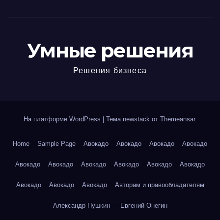
Умные решения
Решения бизнеса
На платформе WordPress
|
Тема newstack от
Themeansar
.
Home
Sample Page
Авокадо
Авокадо
Авокадо
Авокадо
Авокадо
Авокадо
Авокадо
Авокадо
Авокадо
Авокадо
Авокадо
Авокадо
Авокадо
Авторам и правообладателям
Александр Пушкин — Евгений Онегин