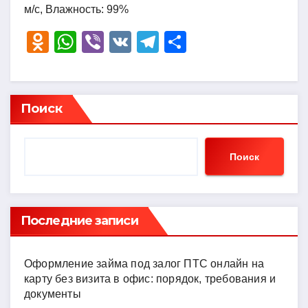
м/с, Влажность: 99%
O
W
Vi
V
T
О
d
h
b
K
el
тп
n
at
er
e
р
o
s
gr
а
Поиск
kl
A
a
в
a
p
m
и
Поиск
ss
p
ть
ni
ki
Последние записи
Оформление займа под залог ПТС онлайн на
карту без визита в офис: порядок, требования и
документы