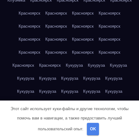
Клубника
Красноярск
Красноярск
Красноярск
Красноярск
Красноярск
Красноярск
Красноярск
Красноярск
Красноярск
Красноярск
Красноярск
Красноярск
Красноярск
Красноярск
Красноярск
Красноярск
Красноярск
Красноярск
Красноярск
Красноярск
Красноярск
Красноярск
Кукуруза
Кукуруза
Кукуруза
Кукуруза
Кукуруза
Кукуруза
Кукуруза
Кукуруза
Кукуруза
Кукуруза
Кукуруза
Кукуруза
Кукуруза
Кукуруза
Куриная грудка
Куриная грудка
Куриная грудка
Этот сайт использует куки-файлы и другие технологии, чтобы
Куриная грудка
Куриная грудка
Куриная грудка
помочь вам в навигации, а также предоставить лучший
пользовательский опыт.
OK
Куриная грудка
Куриная грудка
Куриная грудка