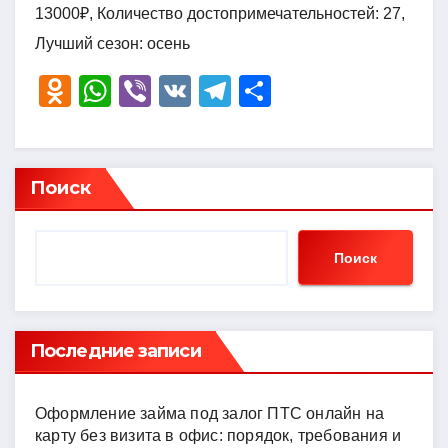
13000₽, Количество достопримечательностей: 27,
Лучший сезон: осень
O
W
Vi
V
T
О
d
h
b
K
el
тп
n
at
er
e
р
o
s
gr
а
Поиск
kl
A
a
в
a
p
m
и
Поиск
ss
p
ть
ni
ki
Последние записи
Оформление займа под залог ПТС онлайн на
карту без визита в офис: порядок, требования и