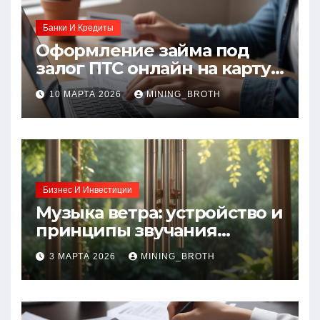
Банки И Кредиты
Оформление займа под
залог ПТС онлайн на карту
без визита в офис: порядок,
10 МАРТА 2026
MINING_BROTH
требования и документы
Бизнес И Инвестиции
Музыка ветра: устройство и
принципы звучания
колокольчиков
3 МАРТА 2026
MINING_BROTH