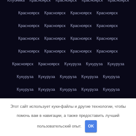
Клубника
Красноярск
Красноярск
Красноярск
Красноярск
Красноярск
Красноярск
Красноярск
Красноярск
Красноярск
Красноярск
Красноярск
Красноярск
Красноярск
Красноярск
Красноярск
Красноярск
Красноярск
Красноярск
Красноярск
Красноярск
Красноярск
Красноярск
Кукуруза
Кукуруза
Кукуруза
Кукуруза
Кукуруза
Кукуруза
Кукуруза
Кукуруза
Кукуруза
Кукуруза
Кукуруза
Кукуруза
Кукуруза
Кукуруза
Куриная грудка
Куриная грудка
Куриная грудка
Этот сайт использует куки-файлы и другие технологии, чтобы
Куриная грудка
Куриная грудка
Куриная грудка
помочь вам в навигации, а также предоставить лучший
пользовательский опыт.
OK
Куриная грудка
Куриная грудка
Куриная грудка