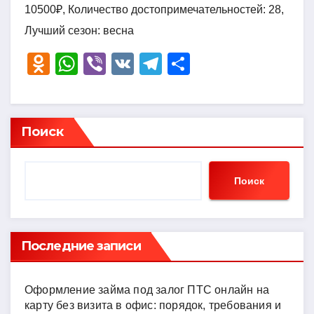
10500₽, Количество достопримечательностей: 28,
Лучший сезон: весна
O
W
Vi
V
T
О
d
h
b
K
el
тп
n
at
er
e
р
o
s
gr
а
Поиск
kl
A
a
в
a
p
m
и
Поиск
ss
p
ть
ni
ki
Последние записи
Оформление займа под залог ПТС онлайн на
карту без визита в офис: порядок, требования и