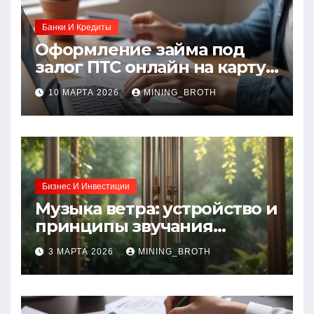
Банки И Кредиты
Оформление займа под
залог ПТС онлайн на карту
без визита в офис: порядок,
10 МАРТА 2026
MINING_BROTH
требования и документы
Бизнес И Инвестиции
Музыка ветра: устройство и
принципы звучания
колокольчиков
3 МАРТА 2026
MINING_BROTH