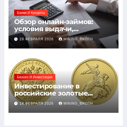
Банки И Кредиты
Обзор онлайн-займов:
условия выдачи,
процентные ставки и
28 ФЕВРАЛЯ 2026
MINING_BROTH
требования к заемщикам
Бизнес И Инвестиции
Инвестирование в
российские золотые
монеты: подробное
18 ФЕВРАЛЯ 2026
MINING_BROTH
руководство