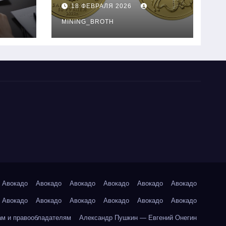
золотые монеты:
18 ФЕВРАЛЯ 2026
подробное
руководство
MINING_BROTH
Авокадо
Авокадо
Авокадо
Авокадо
Авокадо
Авокадо
Авокадо
Авокадо
Авокадо
Авокадо
Авокадо
Авокадо
ам и правообладателям
Александр Пушкин — Евгений Онегин