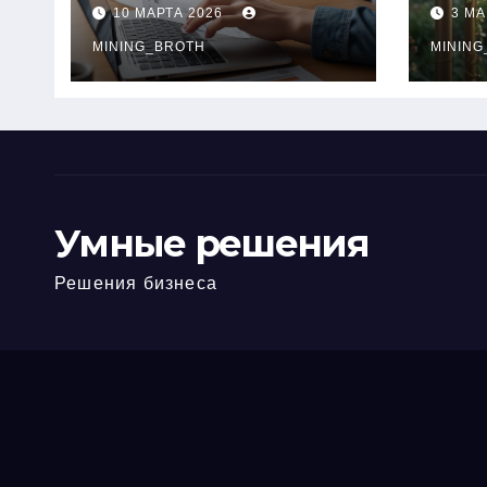
ПТС онлайн на
при
10 МАРТА 2026
3 МА
карту без визита в
зву
офис: порядок,
MINING_BROTH
кол
MINING
требования и
документы
Умные решения
Решения бизнеса