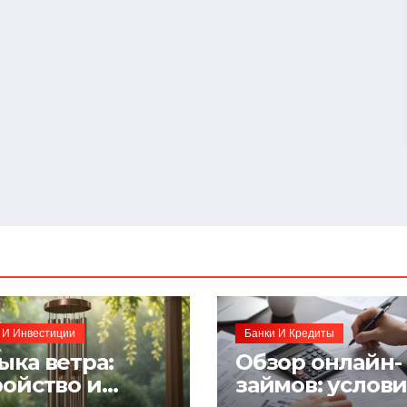
 И Инвестиции
Банки И Кредиты
ыка ветра:
Обзор онлайн-
ройство и
займов: услов