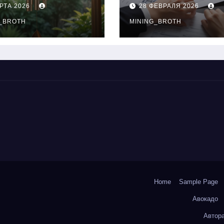
нципы
выдачи,
РТА 2026
28 ФЕВРАЛЯ 2026
чания
процентные
окольчиков
_BROTH
ставки и
MINING_BROTH
требования к
заемщикам
Home
Sample Page
Авокадо
Автор