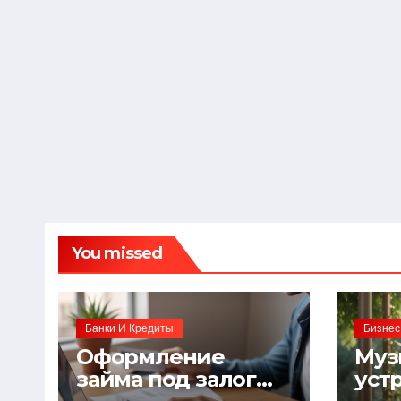
You missed
Банки И Кредиты
Бизнес
Оформление
Муз
займа под залог
уст