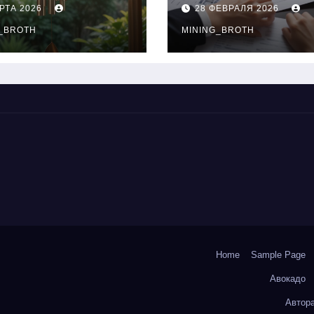
нципы
выдачи,
РТА 2026
28 ФЕВРАЛЯ 2026
чания
процентные
окольчиков
_BROTH
ставки и
MINING_BROTH
требования к
заемщикам
Home
Sample Page
Авокадо
Автор