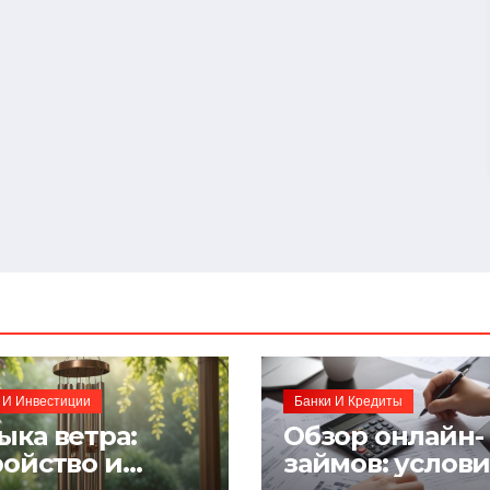
 И Инвестиции
Банки И Кредиты
ыка ветра:
Обзор онлайн-
ройство и
займов: услов