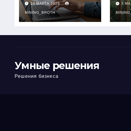
ПТС онлайн на
при
10 МАРТА 2026
3 МА
карту без визита в
зву
офис: порядок,
MINING_BROTH
кол
MINING
требования и
документы
Умные решения
Решения бизнеса