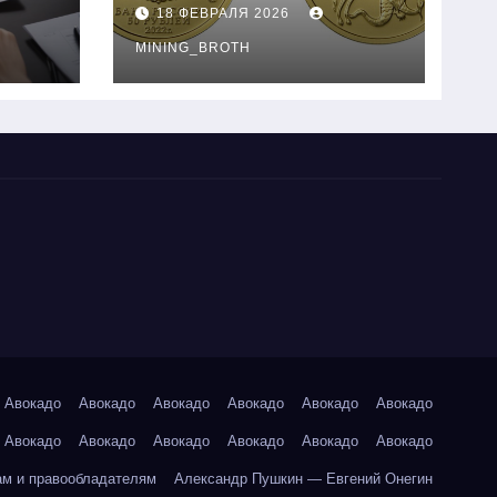
золотые монеты:
18 ФЕВРАЛЯ 2026
подробное
руководство
MINING_BROTH
Авокадо
Авокадо
Авокадо
Авокадо
Авокадо
Авокадо
Авокадо
Авокадо
Авокадо
Авокадо
Авокадо
Авокадо
ам и правообладателям
Александр Пушкин — Евгений Онегин