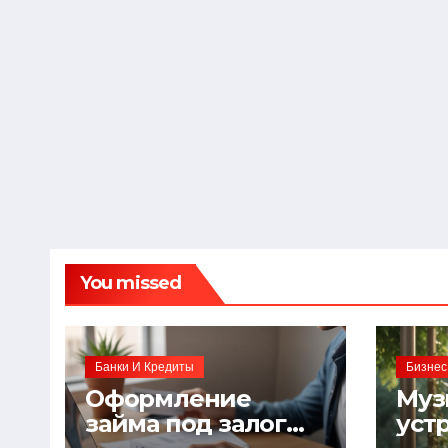
You missed
Банки И Кредиты
Бизнес
Оформление
Муз
займа под залог
уст