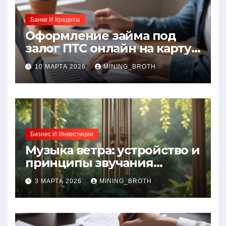
Банки И Кредиты
Оформление займа под
залог ПТС онлайн на карту
без визита в офис: порядок,
10 МАРТА 2026
MINING_BROTH
требования и документы
Бизнес И Инвестиции
Музыка ветра: устройство и
принципы звучания
колокольчиков
3 МАРТА 2026
MINING_BROTH