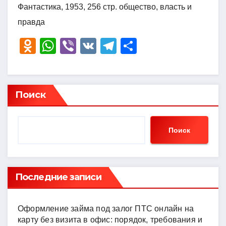
Фантастика, 1953, 256 стр. общество, власть и
правда
O
W
Vi
V
T
О
d
h
b
K
el
тп
n
at
er
e
р
o
s
gr
а
Поиск
kl
A
a
в
a
p
m
и
Поиск
ss
p
ть
ni
ki
Последние записи
Оформление займа под залог ПТС онлайн на
карту без визита в офис: порядок, требования и