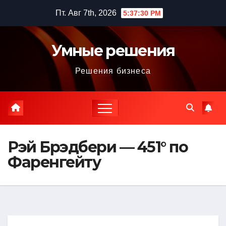
Перейти
Пт. Авг 7th, 2026
5:37:31 PM
к
содержимому
Умные решения
Решения бизнеса
Рэй Брэдбери — 451° по
Фаренгейту