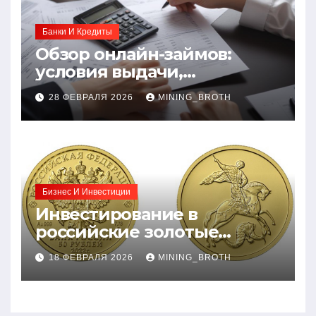
Банки И Кредиты
Обзор онлайн-займов:
условия выдачи,
процентные ставки и
28 ФЕВРАЛЯ 2026
MINING_BROTH
требования к заемщикам
Бизнес И Инвестиции
Инвестирование в
российские золотые
монеты: подробное
18 ФЕВРАЛЯ 2026
MINING_BROTH
руководство