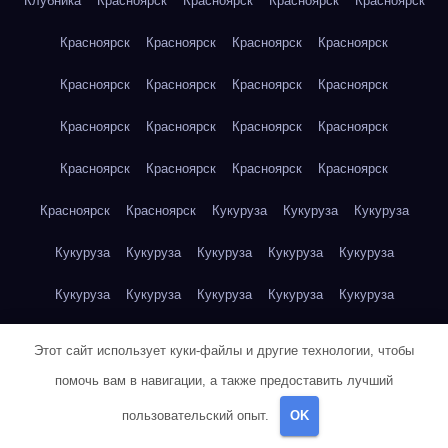
Клубника
Красноярск
Красноярск
Красноярск
Красноярск
Красноярск
Красноярск
Красноярск
Красноярск
Красноярск
Красноярск
Красноярск
Красноярск
Красноярск
Красноярск
Красноярск
Красноярск
Красноярск
Красноярск
Красноярск
Красноярск
Красноярск
Красноярск
Кукуруза
Кукуруза
Кукуруза
Кукуруза
Кукуруза
Кукуруза
Кукуруза
Кукуруза
Кукуруза
Кукуруза
Кукуруза
Кукуруза
Кукуруза
Кукуруза
Куриная грудка
Куриная грудка
Куриная грудка
Этот сайт использует куки-файлы и другие технологии, чтобы
Куриная грудка
Куриная грудка
Куриная грудка
помочь вам в навигации, а также предоставить лучший
пользовательский опыт.
OK
Куриная грудка
Куриная грудка
Куриная грудка