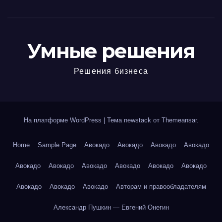
Умные решения
Решения бизнеса
На платформе WordPress
|
Тема newstack от
Themeansar
.
Home
Sample Page
Авокадо
Авокадо
Авокадо
Авокадо
Авокадо
Авокадо
Авокадо
Авокадо
Авокадо
Авокадо
Авокадо
Авокадо
Авокадо
Авторам и правообладателям
Александр Пушкин — Евгений Онегин