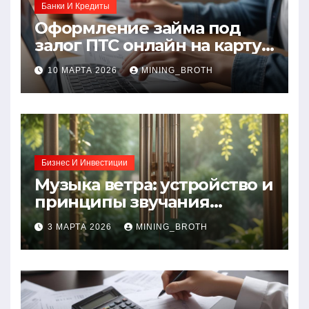
Банки И Кредиты
Оформление займа под
залог ПТС онлайн на карту
без визита в офис: порядок,
10 МАРТА 2026
MINING_BROTH
требования и документы
Бизнес И Инвестиции
Музыка ветра: устройство и
принципы звучания
колокольчиков
3 МАРТА 2026
MINING_BROTH