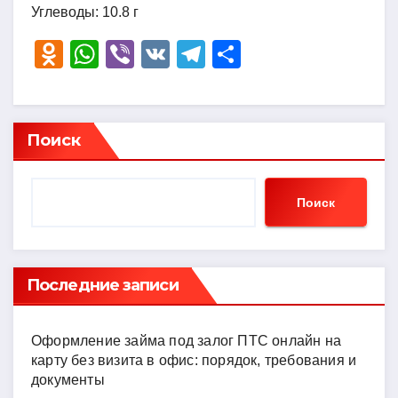
Углеводы: 10.8 г
O
W
Vi
V
T
О
d
h
b
K
el
тп
n
at
er
e
р
o
s
gr
а
Поиск
kl
A
a
в
a
p
m
и
Поиск
ss
p
ть
ni
ki
Последние записи
Оформление займа под залог ПТС онлайн на
карту без визита в офис: порядок, требования и
документы