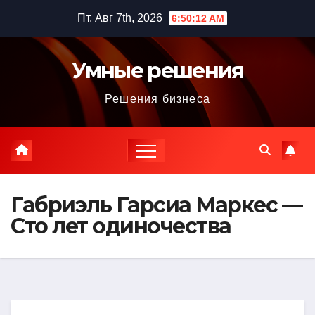
Перейти
Пт. Авг 7th, 2026
6:50:13 AM
к
содержимому
Умные решения
Решения бизнеса
Габриэль Гарсиа Маркес —
Сто лет одиночества