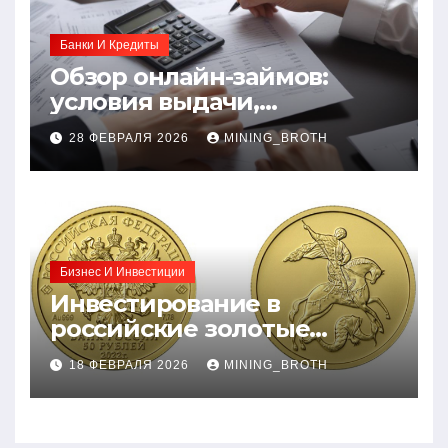
Банки И Кредиты
Обзор онлайн-займов:
условия выдачи,
процентные ставки и
28 ФЕВРАЛЯ 2026
MINING_BROTH
требования к заемщикам
Бизнес И Инвестиции
Инвестирование в
российские золотые
монеты: подробное
18 ФЕВРАЛЯ 2026
MINING_BROTH
руководство