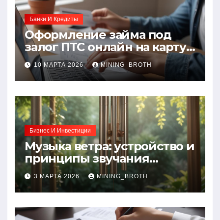
Банки И Кредиты
Оформление займа под
залог ПТС онлайн на карту
без визита в офис: порядок,
10 МАРТА 2026
MINING_BROTH
требования и документы
Бизнес И Инвестиции
Музыка ветра: устройство и
принципы звучания
колокольчиков
3 МАРТА 2026
MINING_BROTH