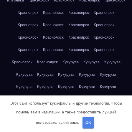
Клубника
Красноярск
Красноярск
Красноярск
Красноярск
Красноярск
Красноярск
Красноярск
Красноярск
Красноярск
Красноярск
Красноярск
Красноярск
Красноярск
Красноярск
Красноярск
Красноярск
Красноярск
Красноярск
Красноярск
Красноярск
Красноярск
Красноярск
Кукуруза
Кукуруза
Кукуруза
Кукуруза
Кукуруза
Кукуруза
Кукуруза
Кукуруза
Кукуруза
Кукуруза
Кукуруза
Кукуруза
Кукуруза
Кукуруза
Куриная грудка
Куриная грудка
Куриная грудка
Этот сайт использует куки-файлы и другие технологии, чтобы
Куриная грудка
Куриная грудка
Куриная грудка
помочь вам в навигации, а также предоставить лучший
пользовательский опыт.
OK
Куриная грудка
Куриная грудка
Куриная грудка