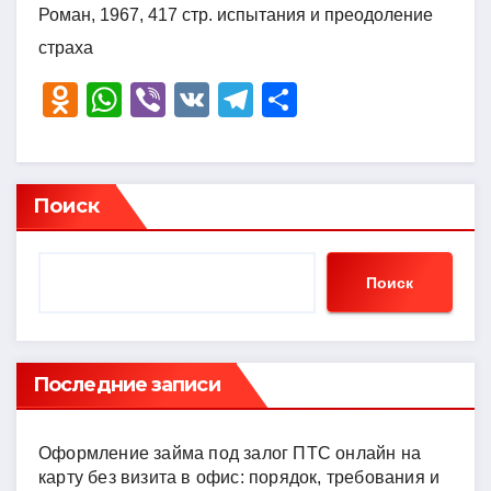
Роман, 1967, 417 стр. испытания и преодоление
страха
O
W
Vi
V
T
О
d
h
b
K
el
тп
n
at
er
e
р
o
s
gr
а
Поиск
kl
A
a
в
a
p
m
и
Поиск
ss
p
ть
ni
ki
Последние записи
Оформление займа под залог ПТС онлайн на
карту без визита в офис: порядок, требования и