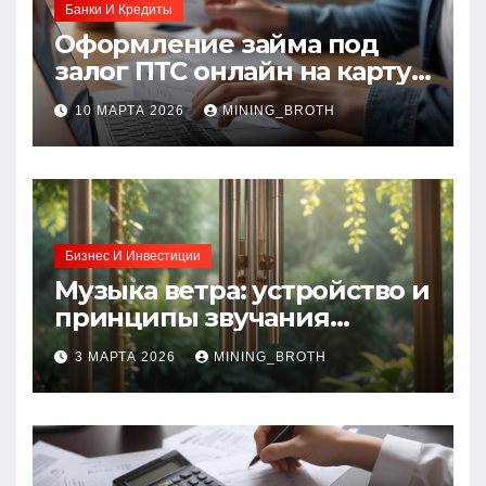
Банки И Кредиты
Оформление займа под
залог ПТС онлайн на карту
без визита в офис: порядок,
10 МАРТА 2026
MINING_BROTH
требования и документы
Бизнес И Инвестиции
Музыка ветра: устройство и
принципы звучания
колокольчиков
3 МАРТА 2026
MINING_BROTH