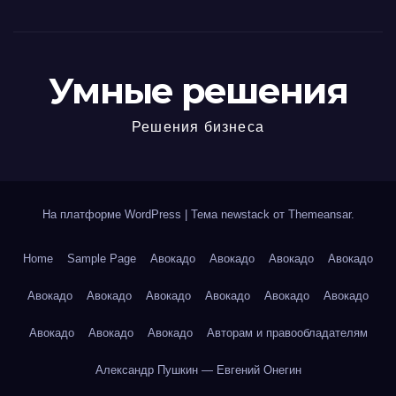
Умные решения
Решения бизнеса
На платформе WordPress
|
Тема newstack от
Themeansar
.
Home
Sample Page
Авокадо
Авокадо
Авокадо
Авокадо
Авокадо
Авокадо
Авокадо
Авокадо
Авокадо
Авокадо
Авокадо
Авокадо
Авокадо
Авторам и правообладателям
Александр Пушкин — Евгений Онегин