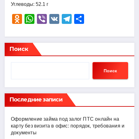
Углеводы: 52.1 г
O
W
Vi
V
T
О
d
h
b
K
el
тп
n
at
er
e
р
o
s
gr
а
Поиск
kl
A
a
в
a
p
m
и
Поиск
ss
p
ть
ni
ki
Последние записи
Оформление займа под залог ПТС онлайн на
карту без визита в офис: порядок, требования и
документы