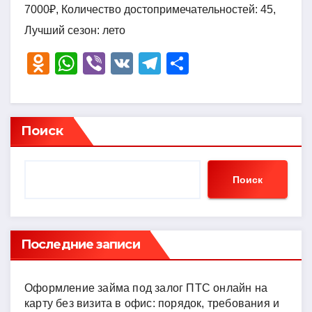
7000₽, Количество достопримечательностей: 45,
Лучший сезон: лето
O
W
Vi
V
T
О
d
h
b
K
el
тп
n
at
er
e
р
o
s
gr
а
Поиск
kl
A
a
в
a
p
m
и
Поиск
ss
p
ть
ni
ki
Последние записи
Оформление займа под залог ПТС онлайн на
карту без визита в офис: порядок, требования и