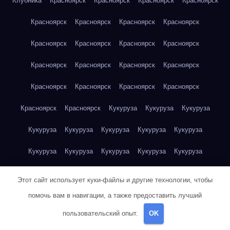
Клубника
Красноярск
Красноярск
Красноярск
Красноярск
Красноярск
Красноярск
Красноярск
Красноярск
Красноярск
Красноярск
Красноярск
Красноярск
Красноярск
Красноярск
Красноярск
Красноярск
Красноярск
Красноярск
Красноярск
Красноярск
Красноярск
Красноярск
Кукуруза
Кукуруза
Кукуруза
Кукуруза
Кукуруза
Кукуруза
Кукуруза
Кукуруза
Кукуруза
Кукуруза
Кукуруза
Кукуруза
Кукуруза
Кукуруза
Куриная грудка
Куриная грудка
Куриная грудка
Этот сайт использует куки-файлы и другие технологии, чтобы
Куриная грудка
Куриная грудка
Куриная грудка
помочь вам в навигации, а также предоставить лучший
пользовательский опыт.
OK
Куриная грудка
Куриная грудка
Куриная грудка