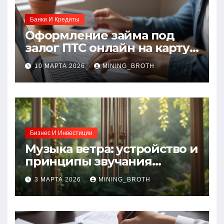
Банки И Кредиты
Оформление займа под
залог ПТС онлайн на карту
без визита в офис: порядок,
10 МАРТА 2026
MINING_BROTH
требования и документы
Бизнес И Инвестиции
Музыка ветра: устройство и
принципы звучания
колокольчиков
3 МАРТА 2026
MINING_BROTH