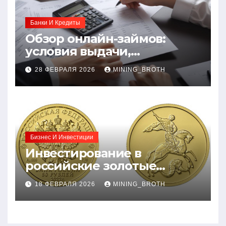
Банки И Кредиты
Обзор онлайн-займов:
условия выдачи,
процентные ставки и
28 ФЕВРАЛЯ 2026
MINING_BROTH
требования к заемщикам
Бизнес И Инвестиции
Инвестирование в
российские золотые
монеты: подробное
18 ФЕВРАЛЯ 2026
MINING_BROTH
руководство