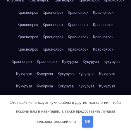
Клубника
Красноярск
Красноярск
Красноярск
Красноярск
Красноярск
Красноярск
Красноярск
Красноярск
Красноярск
Красноярск
Красноярск
Красноярск
Красноярск
Красноярск
Красноярск
Красноярск
Красноярск
Красноярск
Красноярск
Красноярск
Красноярск
Красноярск
Кукуруза
Кукуруза
Кукуруза
Кукуруза
Кукуруза
Кукуруза
Кукуруза
Кукуруза
Кукуруза
Кукуруза
Кукуруза
Кукуруза
Кукуруза
Кукуруза
Куриная грудка
Куриная грудка
Куриная грудка
Этот сайт использует куки-файлы и другие технологии, чтобы
Куриная грудка
Куриная грудка
Куриная грудка
помочь вам в навигации, а также предоставить лучший
пользовательский опыт.
OK
Куриная грудка
Куриная грудка
Куриная грудка