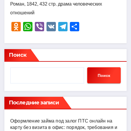
Роман, 1842, 432 стр. драма человеческих
отношений
O
W
Vi
V
T
О
d
h
b
K
el
тп
n
at
er
e
р
o
s
gr
а
Поиск
kl
A
a
в
a
p
m
и
Поиск
ss
p
ть
ni
ki
Последние записи
Оформление займа под залог ПТС онлайн на
карту без визита в офис: порядок, требования и