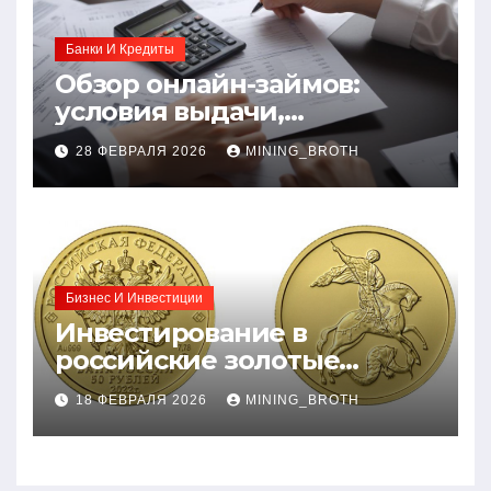
Банки И Кредиты
Обзор онлайн-займов:
условия выдачи,
процентные ставки и
28 ФЕВРАЛЯ 2026
MINING_BROTH
требования к заемщикам
Бизнес И Инвестиции
Инвестирование в
российские золотые
монеты: подробное
18 ФЕВРАЛЯ 2026
MINING_BROTH
руководство