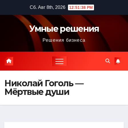
Перейти
Сб. Авг 8th, 2026
12:51:39 PM
к
содержимому
Умные решения
Решения бизнеса
Николай Гоголь —
Мёртвые души