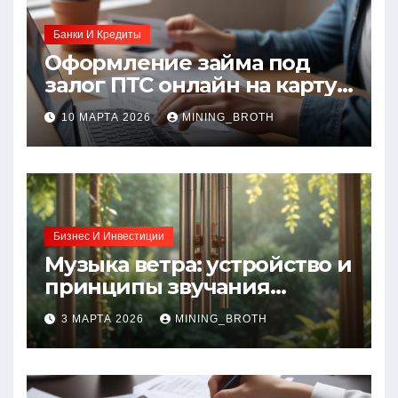
Банки И Кредиты
Оформление займа под
залог ПТС онлайн на карту
без визита в офис: порядок,
10 МАРТА 2026
MINING_BROTH
требования и документы
Бизнес И Инвестиции
Музыка ветра: устройство и
принципы звучания
колокольчиков
3 МАРТА 2026
MINING_BROTH