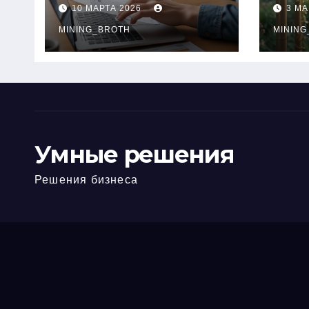
ПТС онлайн на
при
10 МАРТА 2026
3 МА
карту без визита в
зву
офис: порядок,
MINING_BROTH
кол
MINING
требования и
документы
Умные решения
Решения бизнеса