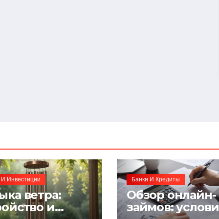
 И Инвестиции
Банки И Кредиты
ыка ветра:
Обзор онлайн-
ройство и
займов: услов