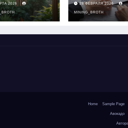
нципы
выдачи,
РТА 2026
28 ФЕВРАЛЯ 2026
чания
процентные
окольчиков
_BROTH
ставки и
MINING_BROTH
требования к
заемщикам
Home
Sample Page
Авокадо
Автор