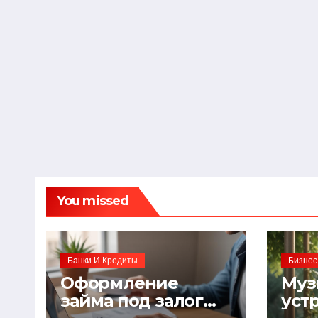
You missed
Банки И Кредиты
Бизнес
Оформление
Муз
займа под залог
уст