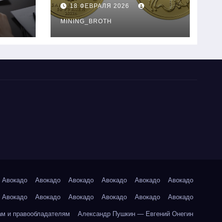
золотые монеты:
18 ФЕВРАЛЯ 2026
подробное
руководство
MINING_BROTH
Авокадо
Авокадо
Авокадо
Авокадо
Авокадо
Авокадо
Авокадо
Авокадо
Авокадо
Авокадо
Авокадо
Авокадо
ам и правообладателям
Александр Пушкин — Евгений Онегин