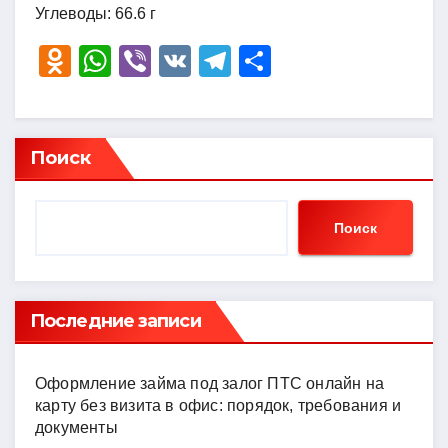
Углеводы: 66.6 г
O
W
Vi
V
T
О
d
h
b
K
el
тп
n
at
er
e
р
o
s
gr
а
Поиск
kl
A
a
в
a
p
m
и
Поиск
ss
p
ть
ni
ki
Последние записи
Оформление займа под залог ПТС онлайн на
карту без визита в офис: порядок, требования и
документы