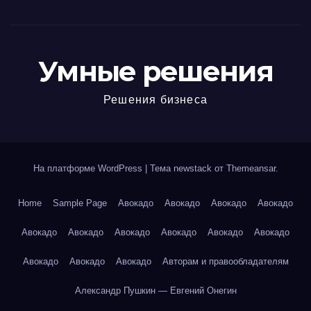
Умные решения
Решения бизнеса
На платформе WordPress
|
Тема newstack от
Themeansar
.
Home
Sample Page
Авокадо
Авокадо
Авокадо
Авокадо
Авокадо
Авокадо
Авокадо
Авокадо
Авокадо
Авокадо
Авокадо
Авокадо
Авокадо
Авторам и правообладателям
Александр Пушкин — Евгений Онегин