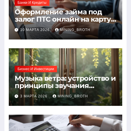
Банки И Кредиты
Оформление займа под
залог ПТС онлайн на карту
без визита в офис: порядок,
10 МАРТА 2026
MINING_BROTH
требования и документы
Бизнес И Инвестиции
Музыка ветра: устройство и
принципы звучания
колокольчиков
3 МАРТА 2026
MINING_BROTH