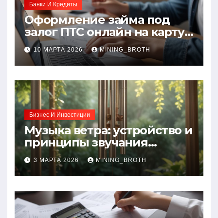
Банки И Кредиты
Оформление займа под
залог ПТС онлайн на карту
без визита в офис: порядок,
10 МАРТА 2026
MINING_BROTH
требования и документы
Бизнес И Инвестиции
Музыка ветра: устройство и
принципы звучания
колокольчиков
3 МАРТА 2026
MINING_BROTH