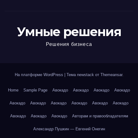
Умные решения
Решения бизнеса
На платформе WordPress
|
Тема newstack от
Themeansar
.
Home
Sample Page
Авокадо
Авокадо
Авокадо
Авокадо
Авокадо
Авокадо
Авокадо
Авокадо
Авокадо
Авокадо
Авокадо
Авокадо
Авокадо
Авторам и правообладателям
Александр Пушкин — Евгений Онегин