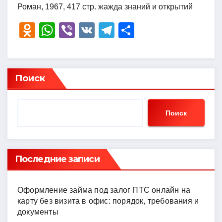
Роман, 1967, 417 стр. жажда знаний и открытий
O
W
Vi
V
T
О
d
h
b
K
el
тп
n
at
er
e
р
o
s
gr
а
Поиск
kl
A
a
в
a
p
m
и
Поиск
ss
p
ть
ni
ki
Последние записи
Оформление займа под залог ПТС онлайн на
карту без визита в офис: порядок, требования и
документы