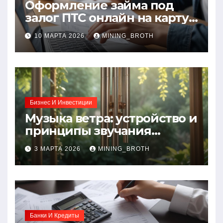
Оформление займа под
залог ПТС онлайн на карту
без визита в офис: порядок,
10 МАРТА 2026
MINING_BROTH
требования и документы
Бизнес И Инвестиции
Музыка ветра: устройство и
принципы звучания
колокольчиков
3 МАРТА 2026
MINING_BROTH
Банки И Кредиты