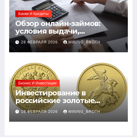
Банки И Кредиты
Обзор онлайн-займов:
условия выдачи,
процентные ставки и
28 ФЕВРАЛЯ 2026
MINING_BROTH
требования к заемщикам
Бизнес И Инвестиции
Инвестирование в
российские золотые
монеты: подробное
18 ФЕВРАЛЯ 2026
MINING_BROTH
руководство