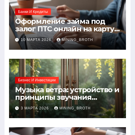
Банки И Кредиты
Оформление займа под
залог ПТС онлайн на карту
без визита в офис: порядок,
10 МАРТА 2026
MINING_BROTH
требования и документы
Бизнес И Инвестиции
Музыка ветра: устройство и
принципы звучания
колокольчиков
3 МАРТА 2026
MINING_BROTH