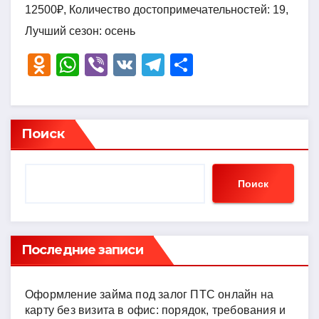
12500₽, Количество достопримечательностей: 19,
Лучший сезон: осень
O
W
Vi
V
T
О
d
h
b
K
el
тп
n
at
er
e
р
o
s
gr
а
Поиск
kl
A
a
в
a
p
m
и
Поиск
ss
p
ть
ni
ki
Последние записи
Оформление займа под залог ПТС онлайн на
карту без визита в офис: порядок, требования и