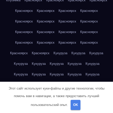
Клубника
Красноярск
Красноярск
Красноярск
Красноярск
Красноярск
Красноярск
Красноярск
Красноярск
Красноярск
Красноярск
Красноярск
Красноярск
Красноярск
Красноярск
Красноярск
Красноярск
Красноярск
Красноярск
Красноярск
Красноярск
Красноярск
Красноярск
Кукуруза
Кукуруза
Кукуруза
Кукуруза
Кукуруза
Кукуруза
Кукуруза
Кукуруза
Кукуруза
Кукуруза
Кукуруза
Кукуруза
Кукуруза
Кукуруза
Куриная грудка
Куриная грудка
Куриная грудка
Этот сайт использует куки-файлы и другие технологии, чтобы
Куриная грудка
Куриная грудка
Куриная грудка
помочь вам в навигации, а также предоставить лучший
пользовательский опыт.
OK
Куриная грудка
Куриная грудка
Куриная грудка