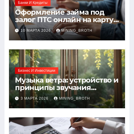
Банки И Кредиты
Оформление займа под
залог ПТС онлайн на карту
без визита в офис: порядок,
10 МАРТА 2026
MINING_BROTH
требования и документы
Бизнес И Инвестиции
Музыка ветра: устройство и
принципы звучания
колокольчиков
3 МАРТА 2026
MINING_BROTH