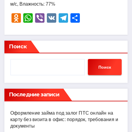
м/с, Влажность: 77%
O
W
Vi
V
T
О
d
h
b
K
el
тп
n
at
er
e
р
o
s
gr
а
Поиск
kl
A
a
в
a
p
m
и
Поиск
ss
p
ть
ni
ki
Последние записи
Оформление займа под залог ПТС онлайн на
карту без визита в офис: порядок, требования и
документы