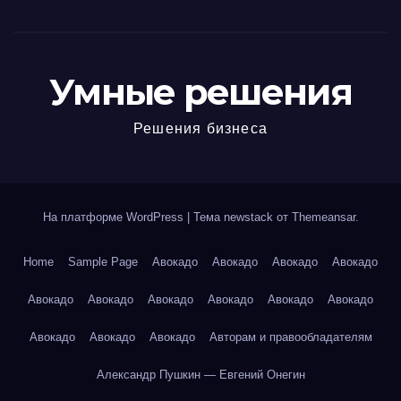
Умные решения
Решения бизнеса
На платформе WordPress
|
Тема newstack от
Themeansar
.
Home
Sample Page
Авокадо
Авокадо
Авокадо
Авокадо
Авокадо
Авокадо
Авокадо
Авокадо
Авокадо
Авокадо
Авокадо
Авокадо
Авокадо
Авторам и правообладателям
Александр Пушкин — Евгений Онегин