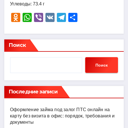
Углеводы: 73.4 г
O
W
Vi
V
T
О
d
h
b
K
el
тп
n
at
er
e
р
o
s
gr
а
Поиск
kl
A
a
в
a
p
m
и
Поиск
ss
p
ть
ni
ki
Последние записи
Оформление займа под залог ПТС онлайн на
карту без визита в офис: порядок, требования и
документы