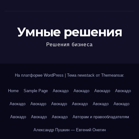
Умные решения
Решения бизнеса
На платформе WordPress
|
Тема newstack от
Themeansar
.
Home
Sample Page
Авокадо
Авокадо
Авокадо
Авокадо
Авокадо
Авокадо
Авокадо
Авокадо
Авокадо
Авокадо
Авокадо
Авокадо
Авокадо
Авторам и правообладателям
Александр Пушкин — Евгений Онегин