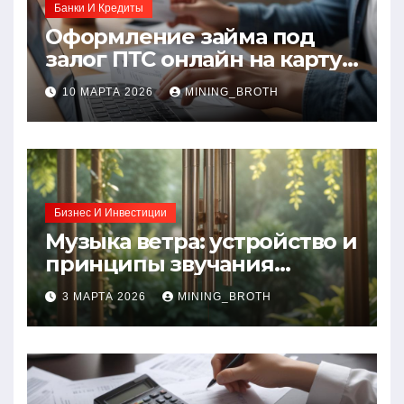
Банки И Кредиты
Оформление займа под
залог ПТС онлайн на карту
без визита в офис: порядок,
10 МАРТА 2026
MINING_BROTH
требования и документы
Бизнес И Инвестиции
Музыка ветра: устройство и
принципы звучания
колокольчиков
3 МАРТА 2026
MINING_BROTH