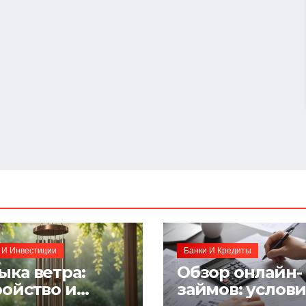
 И Инвестиции
Банки И Кредиты
ыка ветра:
Обзор онлайн-
ройство и
займов: услов