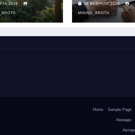
нципы
выдачи,
РТА 2026
28 ФЕВРАЛЯ 2026
чания
процентные
окольчиков
_BROTH
ставки и
MINING_BROTH
требования к
заемщикам
Home
Sample Page
Авокадо
Автор