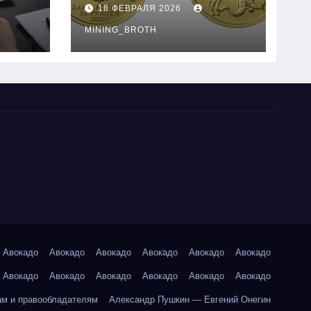
золотые монеты:
18 ФЕВРАЛЯ 2026
подробное
руководство
MINING_BROTH
Авокадо
Авокадо
Авокадо
Авокадо
Авокадо
Авокадо
Авокадо
Авокадо
Авокадо
Авокадо
Авокадо
Авокадо
ам и правообладателям
Александр Пушкин — Евгений Онегин