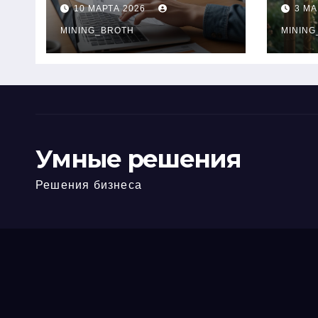
ПТС онлайн на
при
10 МАРТА 2026
3 МА
карту без визита в
зву
офис: порядок,
MINING_BROTH
кол
MINING
требования и
документы
Умные решения
Решения бизнеса