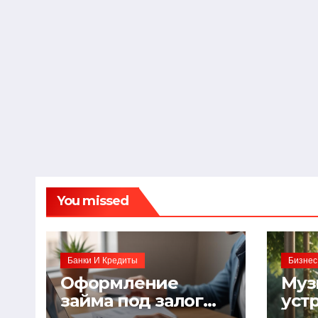
You missed
Банки И Кредиты
Бизнес
Оформление
Муз
займа под залог
уст