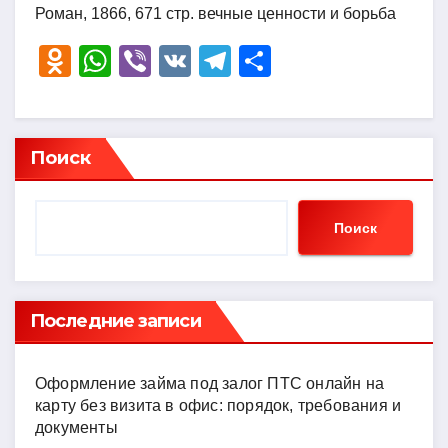
Роман, 1866, 671 стр. вечные ценности и борьба
O
W
Vi
V
T
О
d
h
b
K
el
тп
n
at
er
e
р
o
s
gr
а
Поиск
kl
A
a
в
a
p
m
и
Поиск
ss
p
ть
ni
ki
Последние записи
Оформление займа под залог ПТС онлайн на
карту без визита в офис: порядок, требования и
документы