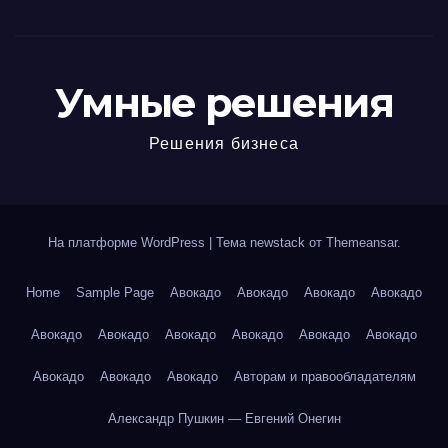
Умные решения
Решения бизнеса
На платформе WordPress
|
Тема newstack от
Themeansar
.
Home
Sample Page
Авокадо
Авокадо
Авокадо
Авокадо
Авокадо
Авокадо
Авокадо
Авокадо
Авокадо
Авокадо
Авокадо
Авокадо
Авокадо
Авторам и правообладателям
Александр Пушкин — Евгений Онегин