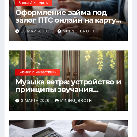
Банки И Кредиты
Оформление займа под
залог ПТС онлайн на карту
без визита в офис: порядок,
10 МАРТА 2026
MINING_BROTH
требования и документы
Бизнес И Инвестиции
Музыка ветра: устройство и
принципы звучания
колокольчиков
3 МАРТА 2026
MINING_BROTH