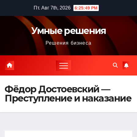
Перейти
Пт. Авг 7th, 2026
6:25:50 PM
к
содержимому
Умные решения
Решения бизнеса
Фёдор Достоевский —
Преступление и наказание