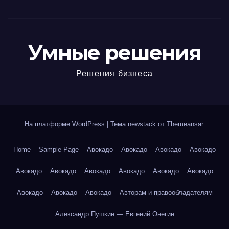
Умные решения
Решения бизнеса
На платформе WordPress
|
Тема newstack от
Themeansar
.
Home
Sample Page
Авокадо
Авокадо
Авокадо
Авокадо
Авокадо
Авокадо
Авокадо
Авокадо
Авокадо
Авокадо
Авокадо
Авокадо
Авокадо
Авторам и правообладателям
Александр Пушкин — Евгений Онегин