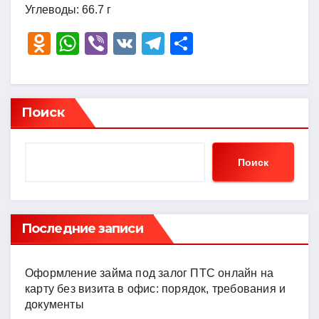
Углеводы: 66.7 г
O
W
Vi
V
T
О
d
h
b
K
el
тп
n
at
er
e
р
o
s
gr
а
Поиск
kl
A
a
в
a
p
m
и
Поиск
ss
p
ть
ni
ki
Последние записи
Оформление займа под залог ПТС онлайн на
карту без визита в офис: порядок, требования и
документы