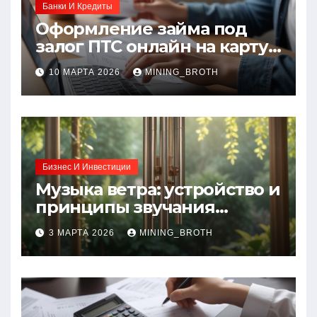
Банки И Кредиты
Оформление займа под
залог ПТС онлайн на карту
без визита в офис: порядок,
10 МАРТА 2026
MINING_BROTH
требования и документы
Бизнес И Инвестиции
Музыка ветра: устройство и
принципы звучания
колокольчиков
3 МАРТА 2026
MINING_BROTH