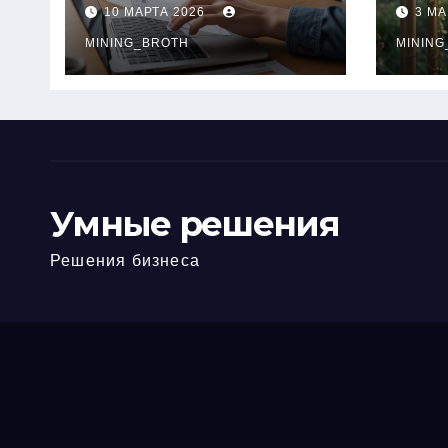
ПТС онлайн на
при
10 МАРТА 2026
3 МА
карту без визита в
зву
офис: порядок,
MINING_BROTH
кол
MINING
требования и
документы
Умные решения
Решения бизнеса