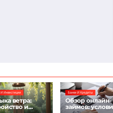
 И Инвестиции
Банки И Кредиты
ыка ветра:
Обзор онлайн-
ройство и
займов: услов