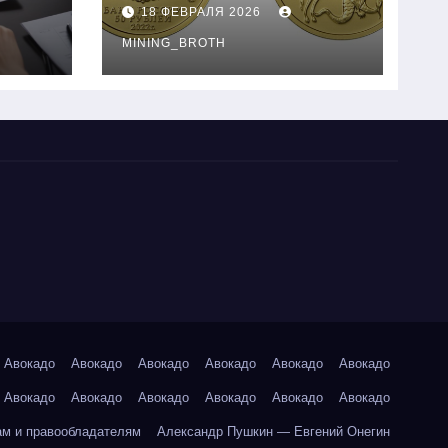
золотые монеты:
18 ФЕВРАЛЯ 2026
подробное
руководство
MINING_BROTH
Авокадо
Авокадо
Авокадо
Авокадо
Авокадо
Авокадо
Авокадо
Авокадо
Авокадо
Авокадо
Авокадо
Авокадо
ам и правообладателям
Александр Пушкин — Евгений Онегин