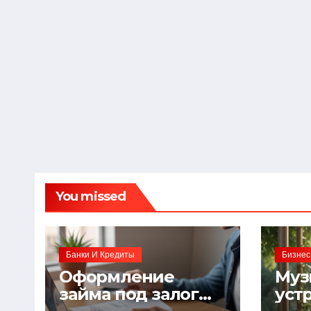
You missed
Банки И Кредиты
Бизнес
Оформление
Муз
займа под залог
уст