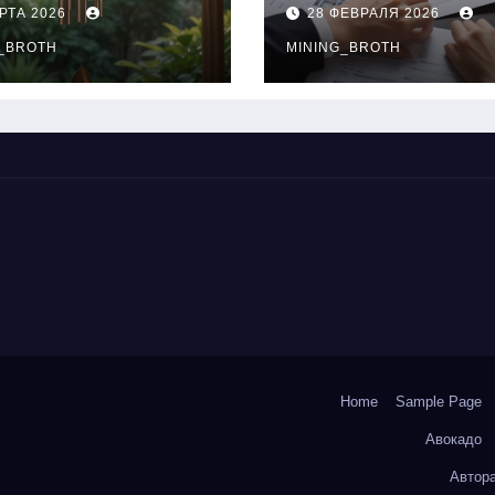
нципы
выдачи,
РТА 2026
28 ФЕВРАЛЯ 2026
чания
процентные
окольчиков
_BROTH
ставки и
MINING_BROTH
требования к
заемщикам
Home
Sample Page
Авокадо
Автор